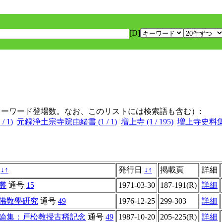
[D]
キーワード登場数。なお、このリストには検索語も含む）:
 1)
元録浄土宗寺院由緒書 (1 / 1)
増上寺 (1 / 195)
増上寺史料集 (1
名
↓
↑
発行日
↓
↑
掲載頁
詳細
叢
通号
15
1971-03-30
187-191(R)
詳細
佛敎學硏究
通号
49
1976-12-25
299-303
詳細
論集：戸松教授古稀記念
通号
49
1987-10-20
205-225(R)
詳細