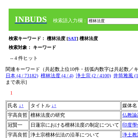
INBUDS
検索語入力欄：
検索キーワード： 檀林法度 [
SAT
] 檀林法度
検索対象： キーワード
-- 4 件ヒット
関連キーワード（共起数上位10件・括弧内数字は共起数／
日本 (4 / 73182)
檀林法度 (4 / 4)
浄土宗 (2 / 4100)
井筒雅風 (1 /
まで表示
]
1
氏名
↓
↑
タイトル
↓
↑
媒体
宇高良哲
檀林法度の研究
仏教論
冠賢一
日蓮宗における檀林法度の制定について
印度學
宇高良哲
浄土宗檀林伝法の沿革について
浄土教