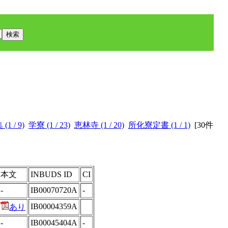
 / 9)
学寮 (1 / 23)
恵林寺 (1 / 20)
所化寮定書 (1 / 1)
[
30件
本文
INBUDS ID
CI
-
IB00070720A
-
IB00004359A
あり
-
IB00045404A
-