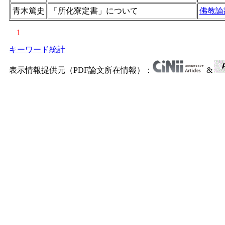
青木篤史
「所化寮定書」について
佛教論
1
キーワード統計
表示情報提供元（PDF論文所在情報）：
&