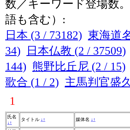
数／キーワード登場数
語も含む）:
日本 (3 / 73182)
東海道名所
34)
日本仏教 (2 / 37509)
144)
熊野比丘尼 (2 / 15)
歌合 (1 / 2)
主馬判官盛久 (1
1
氏名
タイトル
↓
↑
媒体名
↓
↑
↓
↑