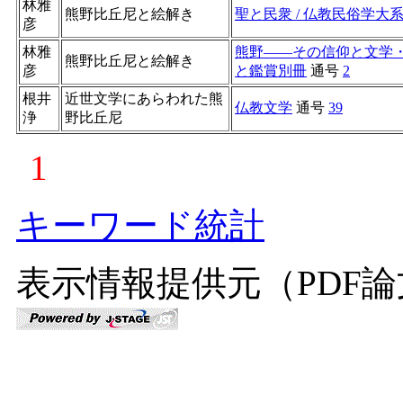
林雅
熊野比丘尼と絵解き
聖と民衆 / 仏教民俗学大
彦
林雅
熊野――その信仰と文学・
熊野比丘尼と絵解き
彦
と鑑賞別冊
通号
2
根井
近世文学にあらわれた熊
仏教文学
通号
39
浄
野比丘尼
1
キーワード統計
表示情報提供元（PDF