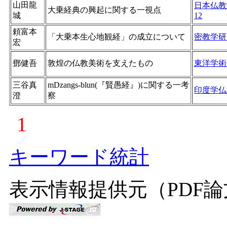
山田龍
日本仏教
大乗経典の興起に関する一視点
城
12
頼富本
「大乗本生心地観経」の成立について
密教学研
宏
鄧健吾
敦煌の仏教美術を支えたもの
東洋学術
三谷真
mDzangs-blun(『賢愚経』)に関する一考
印度学仏
澄
察
1
キーワード統計
表示情報提供元（PDF