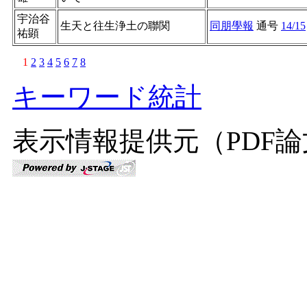
宇治谷
生天と往生浄土の聯関
同朋學報
通号
14/15
祐顕
1
2
3
4
5
6
7
8
キーワード統計
表示情報提供元（PDF