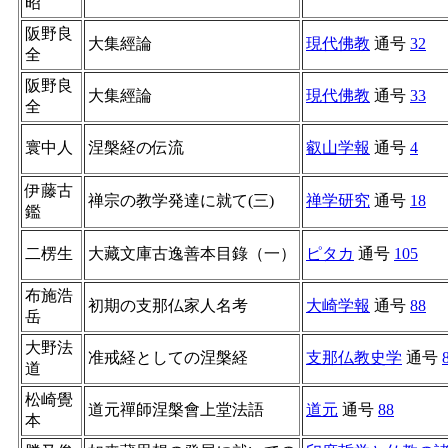
昭
阪野良
大集經論
現代佛教
通号
32
全
阪野良
大集經論
現代佛教
通号
33
全
寰中人
涅槃経の伝流
叡山学報
通号
4
伊藤古
禅宗の教学発達に就て(三)
禅学研究
通号
18
鑑
二楞生
大藏文庫古逸善本目錄（一）
ピタカ
通号
105
布施浩
初期の支那仏家人名考
大崎学報
通号
88
岳
大野法
准戒経としての涅槃経
支那仏教史学
通号
道
松崎覺
道元禪師涅槃會上堂法語
道元
通号
88
本