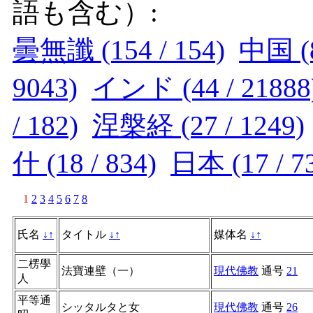
語も含む）:
曇無讖 (154 / 154)
中国 (8
9043)
インド (44 / 21888
/ 182)
涅槃経 (27 / 1249)
什 (18 / 834)
日本 (17 / 7
1
2
3
4
5
6
7
8
氏名
↓
↑
タイトル
↓
↑
媒体名
↓
↑
二楞學
法寶連壁（一）
現代佛教
通号
21
人
平等通
シッタルタと女
現代佛教
通号
26