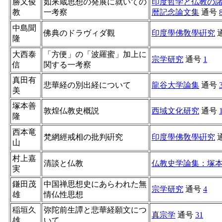
勝又俊
如来蔵思想の発展に就いての
印度哲学と仏教の
教
一考察
暦記念論文集
通号
中島聞
佛典のドラヴィダ觀
印度學佛敎學硏究
隆
大西泰
「方便」の「波羅蜜」加上に
宗学研究
通号
1
信
関する一考察
真田有
悲華経の別出経について
龍谷大学論集
通号
美
塚本善
敦煌仏教史概説
西域文化研究
通号
隆
西本竜
梵網經戒相の批判󠄁硏󠄀究
印度學佛敎學硏究
山
村上嘉
清談と仏教
仏教史学論集：塚
実
鎌田茂
中国禅思想史にあらわれた無
宗学研究
通号
4
雄
情仏性思想
稲垣久
弥陀前生譚と悲華経願文につ
真宗学
通号
31
雄
いて