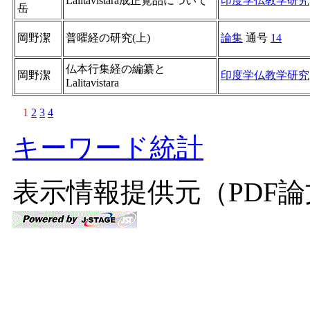
Lalitavistara成正覚品について
印度学仏教学研究
岳
岡野潔
普曜経の研究(上)
論集
通号
14
仏本行集経の編纂と
岡野潔
印度学仏教学研究
Lalitavistara
1
2
3
4
キーワード統計
表示情報提供元（PDF