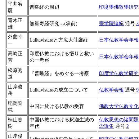
平井宥
普曜経の周辺
印度學佛敎學硏究
慶
青木正
無量寿経研究…(承前)
宗学院論輯
通号
3
雄
外薗幸
Lalitavistaraと方広大荘厳経
日本仏教学会年報
一
高崎正
印度仏教における悟りと救い
日本仏教学会年報
芳
の一考察
松原秀
『普曜経』をめぐる一考察
印度学仏教学研究
道
山岸俊
Lalitavistaraの成立について
仏教学会報
通号
9
岳
稲岡誓
中国に於ける仏教の受容
佛教大学仏教文化
純
楠山春
中国仏教における釈迦生滅の
仏教思想の諸問題
樹
年代
念論集
通号
2
山岸俊