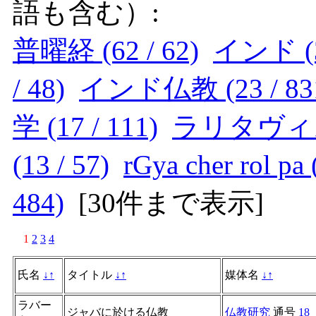
語も含む）:
普曜経 (62 / 62)
インド (34
/ 48)
インド仏教 (23 / 83
学 (17 / 111)
ラリタヴィスタ
(13 / 57)
rGya cher rol pa 
484)
[
30件まで表示
]
1
2
3
4
氏名
↓
↑
タイトル
↓
↑
媒体名
↓
↑
ラバー
ジャバに於ける仏教
仏教研究
通号
18