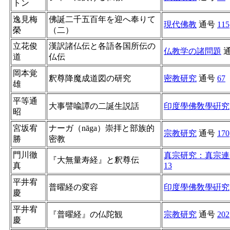
トン
逸見梅
佛誕二千五百年を迎へ奉りて
現代佛教
通号
115
榮
（二）
立花俊
漢訳諸仏伝と各語各国所伝の
仏教学の諸問題
道
仏伝
岡本覚
釈尊降魔成道図の研究
密教研究
通号
67
雄
平等通
大事譬喩譚の二誕生説話
印度學佛敎學硏究
昭
宮坂宥
ナーガ（nāga）崇拝と部族的
宗教研究
通号
170
勝
密教
門川徹
真宗研究：真宗連
『大無量寿経』と釈尊伝
真
13
平井宥
普曜経の変容
印度學佛敎學硏究
慶
平井宥
『普曜経』の仏陀観
宗教研究
通号
202
慶