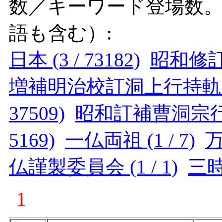
数／キーワード登場数
語も含む）:
日本 (3 / 73182)
昭和修訂曹
増補明治校訂洞上行持軌範 (
37509)
昭和訂補曹洞宗行持軌
5169)
一仏両祖 (1 / 7)
万
仏謹製委員会 (1 / 1)
三時諷
1