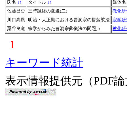
氏名
↓
↑
タイトル
↓
↑
媒体
佐藤昌史
三時諷経の変遷(二)
教化研
川口高風
明治・大正期における曹洞宗の搭袈裟法
宗学研
粟谷良道
宗学からみた曹洞宗葬儀法の問題点
教化研
1
キーワード統計
表示情報提供元（PDF