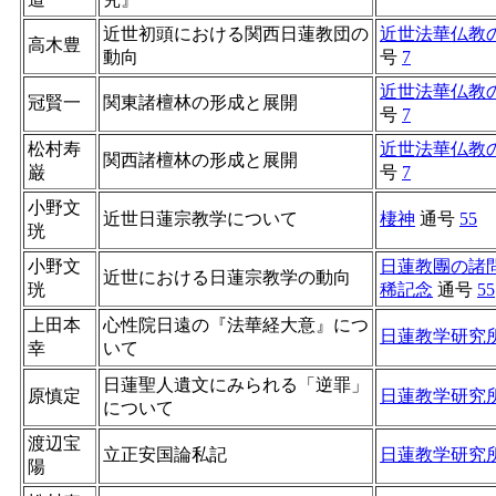
近世初頭における関西日蓮教団の
近世法華仏教
高木豊
動向
号
7
近世法華仏教
冠賢一
関東諸檀林の形成と展開
号
7
松村寿
近世法華仏教
関西諸檀林の形成と展開
巌
号
7
小野文
近世日蓮宗教学について
棲神
通号
55
珖
小野文
日蓮教團の諸
近世における日蓮宗教学の動向
珖
稀記念
通号
55
上田本
心性院日遠の『法華経大意』につ
日蓮教学研究
幸
いて
日蓮聖人遺文にみられる「逆罪」
原慎定
日蓮教学研究
について
渡辺宝
立正安国論私記
日蓮教学研究
陽