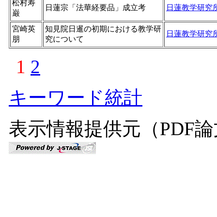
松村寿
日蓮宗「法華経要品」成立考
日蓮教学研究
巌
宮崎英
知見院日暹の初期における教学研
日蓮教学研究
朋
究について
1
2
キーワード統計
表示情報提供元（PDF