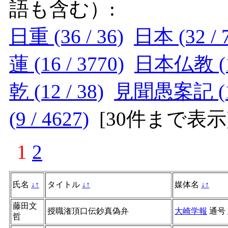
語も含む）:
日重 (36 / 36)
日本 (32 / 
蓮 (16 / 3770)
日本仏教 (14
乾 (12 / 38)
見聞愚案記 (12
(9 / 4627)
[
30件まで表示
1
2
氏名
↓
↑
タイトル
↓
↑
媒体名
↓
↑
藤田文
授職潅頂口伝鈔真偽弁
大崎学報
通号
哲