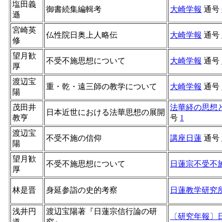
塩田義
御書続集編輯考
大崎学報
通号
遜
宮崎英
仏性院日奥上人略伝
大崎学報
通号
修
望月歓
不受不施思想について
大崎学報
通号
厚
渡辺宝
重・乾・遠三師の教学について
大崎学報
通号
陽
茂田井
法華経の思想
日本近世における法華思想の展開
教亨
号
1
渡辺宝
不受不施の信仰
講座日蓮
通号
陽
望月歓
不受不施思想について
日蓮宗不受不
厚
林是晋
身延参詣の史的考察
日蓮教学研究
浅井円
渡辺宝陽著『日蓮宗信行論の研
〔研究年報〕
道
究』