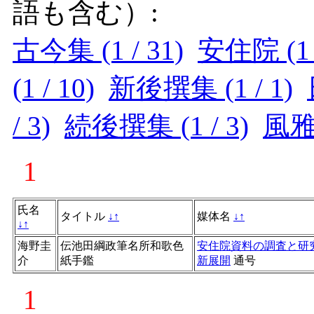
語も含む）:
古今集 (1 / 31)
安住院 (1 /
(1 / 10)
新後撰集 (1 / 1)
/ 3)
続後撰集 (1 / 3)
風雅集
1
氏名
タイトル
↓
↑
媒体名
↓
↑
↓
↑
海野圭
伝池田綱政筆名所和歌色
安住院資料の調査と研究
介
紙手鑑
新展開
通号
1