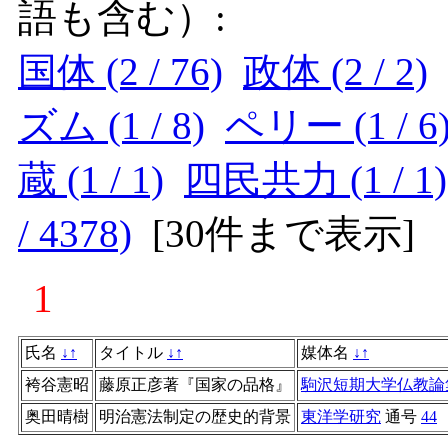
語も含む）:
国体 (2 / 76)
政体 (2 / 2)
ズム (1 / 8)
ペリー (1 / 6
蔵 (1 / 1)
四民共力 (1 / 1)
/ 4378)
[
30件まで表示
]
1
氏名
↓
↑
タイトル
↓
↑
媒体名
↓
↑
袴谷憲昭
藤原正彦著『国家の品格』
駒沢短期大学仏教論
奥田晴樹
明治憲法制定の歴史的背景
東洋学研究
通号
44