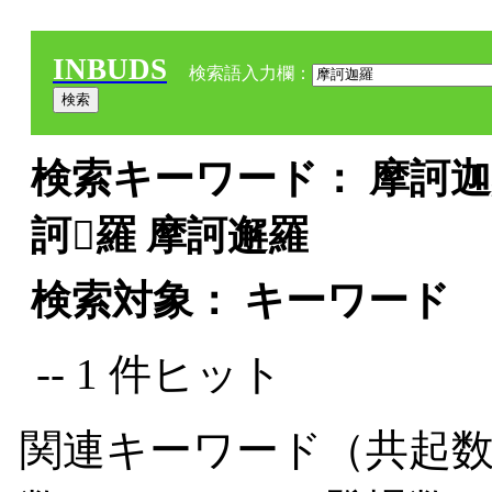
INBUDS
検索語入力欄：
検索キーワード： 摩訶迦羅
訶𨔣羅 摩訶邂羅
検索対象： キーワード
-- 1 件ヒット
関連キーワード（共起数