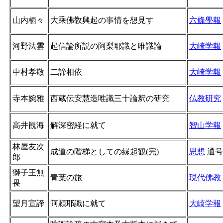
山内栖々
大乘佛敎興起の事情を想見す
六條學報
河野法雲
起信論所説の阿梨耶識と唯識論
大崎学報
中村孝敬
二諦相依
大崎学報
寺本婉雅
西蔵伝安慧造唯識三十論釈の研究
仏教研究
高井観海
解深密経に就て
智山学報
林屋友次
成道の階梯としての縁起観(完)
思想
通
郎
獅子王無
青葉の旅
現代佛教
畏
望月宣諦
阿頼耶識に就て
大崎学報