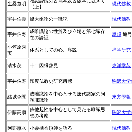
唯識論疏の古寫本及古版本に就きて
生桑寛明
現代佛教
【上】
宇井伯壽
攝大乘論の一識説
現代佛教
成唯識論の性質及び立場と第七識存
宇井伯寿
思想
通
在の論証
小笠原秀
体系としての心、序説
禅学研究
実
清水茂
十二因縁瞥見
東洋学苑
宇井伯寿
印度仏教史研究所感
駒沢大学
成唯識論を中心とせる唐代諸家の阿
結城令聞
東方學報
頼耶識論
依他起性を中心として見たる唯識思
伊藤高順
駒沢大学
想の考察
阿部惠水
小栗栖香頂師を語る
現代佛教