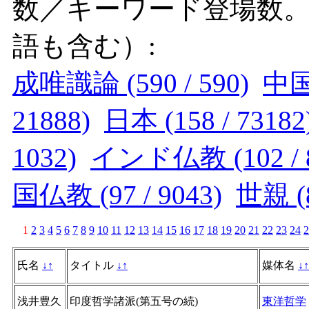
数／キーワード登場数
語も含む）:
成唯識論 (590 / 590)
中国 
21888)
日本 (158 / 73182
1032)
インド仏教 (102 / 8
国仏教 (97 / 9043)
世親 (8
1
2
3
4
5
6
7
8
9
10
11
12
13
14
15
16
17
18
19
20
21
22
23
24
2
氏名
↓
↑
タイトル
↓
↑
媒体名
↓
↑
浅井豊久
印度哲学諸派(第五号の続)
東洋哲学