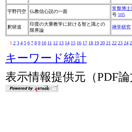
常盤博士
宇野円空
仏教信心説の一面
号
105
印度の大乗教学に於ける智と識との
釈研道
禅学研究
限界論
1
2
3
4
5
6
7
8
9
10
11
12
13
14
15
16
17
18
19
20
21
22
23
24
2
キーワード統計
表示情報提供元（PDF