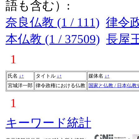
語も含む）:
奈良仏教 (1 / 111)
律令政権
本仏教 (1 / 37509)
長屋王 (
1
氏名
↓
↑
タイトル
↓
↑
媒体名
↓
↑
宮城洋一郎
律令政権における仏教
国家と仏教 / 日本仏
1
キーワード統計