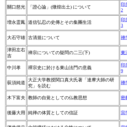
印
關口慈光
「證心論」(燉煌出土) について
2
印
増永霊鳳
道信弘忍の史傳とその集團生活
3
大石守雄
古清規について
禅
津田左右
禅宗についての疑問の二三(下)
東
吉
印
中川孝
禪宗史に於ける東山法門の意義
9
大正大学教授関口真大氏著「達摩大師の研
荻須純道
禅
究」を読む
木下富夫
教師の自覚としての仏教思想
密
後藤大用
純禅の体質としての信証
宗