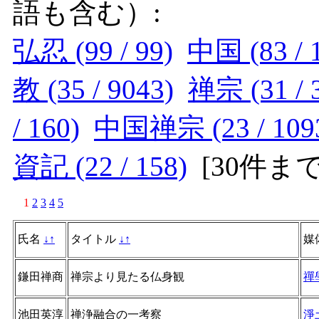
語も含む）:
弘忍 (99 / 99)
中国 (83 / 
教 (35 / 9043)
禅宗 (31 / 
/ 160)
中国禅宗 (23 / 109
資記 (22 / 158)
[
30件ま
1
2
3
4
5
氏名
↓
↑
タイトル
↓
↑
媒
鎌田禅商
禅宗より見たる仏身観
禪
池田英淳
禅浄融合の一考察
淨