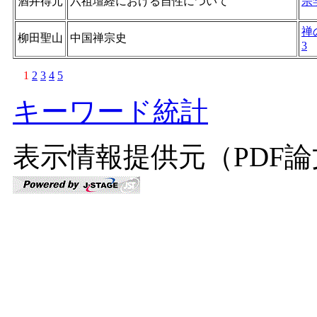
酒井得元
六祖壇経における自性について
宗
禅
柳田聖山
中国禅宗史
3
1
2
3
4
5
キーワード統計
表示情報提供元（PDF