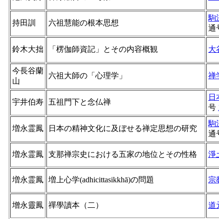
駒
持田訓
六祖慧能の根本思想
通
鈴木大拙
「楞伽師資記」とその内容概観
大
今長谷蘭
六祖大師の「心理学」
禅
山
日
宇井伯寿
五祖門下と念仏禅
号
駒
増永霊鳳
日本の精神文化に及ぼせる禅定思想の研究
通
増永霊鳳
支那禅宗史における五家の地位とその性格
淨
増永霊鳳
増上心学(adhicittasikkhā)の問題
宗
增永靈鳳
禪學讀本（二）
道