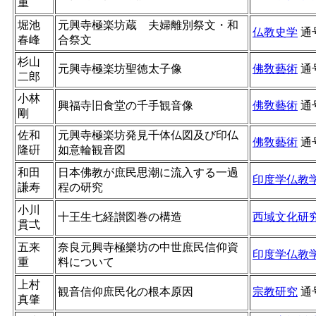
重
堀池
元興寺極楽坊蔵 夫婦離別祭文・和
仏教史学
通
春峰
合祭文
杉山
元興寺極楽坊聖徳太子像
佛敎藝術
通
二郎
小林
興福寺旧食堂の千手観音像
佛敎藝術
通
剛
佐和
元興寺極楽坊発見千体仏図及び印仏
佛敎藝術
通
隆硏
如意輪観音図
和田
日本佛教が庶民思潮に流入する一過
印度学仏教
謙寿
程の研究
小川
十王生七経讃図巻の構造
西域文化研
貫弌
五来
奈良元興寺極樂坊の中世庶民信仰資
印度学仏教
重
料について
上村
観音信仰庶民化の根本原因
宗教研究
通
真肇