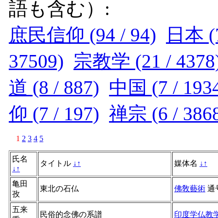
語も含む）:
庶民信仰 (94 / 94)
日本 (7
37509)
宗教学 (21 / 4378
道 (8 / 887)
中国 (7 / 193
仰 (7 / 197)
禅宗 (6 / 386
1
2
3
4
5
氏名
タイトル
↓
↑
媒体名
↓
↑
↓
↑
亀田
東北の石仏
佛敎藝術
通
孜
五来
民俗的念佛の系譜
印度学仏教