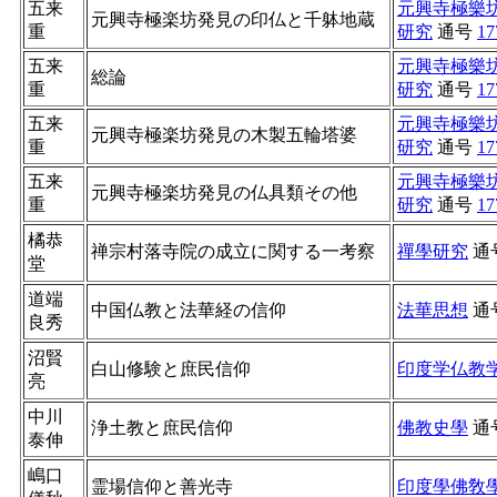
五来
元興寺極樂
元興寺極楽坊発見の印仏と千躰地蔵
重
研究
通号
17
五来
元興寺極樂
総論
重
研究
通号
17
五来
元興寺極樂
元興寺極楽坊発見の木製五輪塔婆
重
研究
通号
17
五来
元興寺極樂
元興寺極楽坊発見の仏具類その他
重
研究
通号
17
橘恭
禅宗村落寺院の成立に関する一考察
禪學研究
通
堂
道端
中国仏教と法華経の信仰
法華思想
通
良秀
沼賢
白山修験と庶民信仰
印度学仏教
亮
中川
浄土教と庶民信仰
佛教史學
通
泰伸
嶋口
霊場信仰と善光寺
印度學佛敎