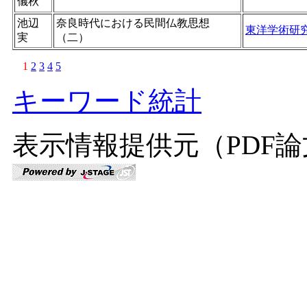
儀秋
池辺
奈良時代における民間仏教思想
東洋学術研
実
（二）
1
2
3
4
5
キーワード統計
表示情報提供元（PDF