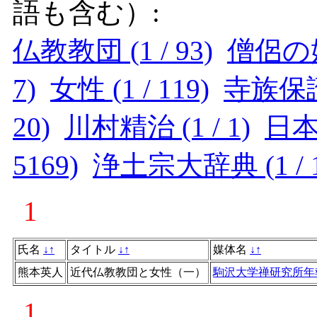
語も含む）:
仏教教団 (1 / 93)
僧侶の婚姻
7)
女性 (1 / 119)
寺族保護誓
20)
川村精治 (1 / 1)
日本 
5169)
浄土宗大辞典 (1 / 1
1
氏名
↓
↑
タイトル
↓
↑
媒体名
↓
↑
熊本英人
近代仏教教団と女性（一）
駒沢大学禅研究所年
1