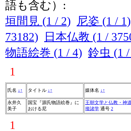
語も含む）:
垣間見 (1 / 2)
尼姿 (1 / 1)
73182)
日本仏教 (1 / 375
物語絵巻 (1 / 4)
鈴虫 (1 /
1
氏名
↓
↑
タイトル
↓
↑
媒体名
↓
↑
永井久
国宝『源氏物語絵巻』に
王朝文学と仏教・神道
美子
おける尼
接諸学
通号
2
1