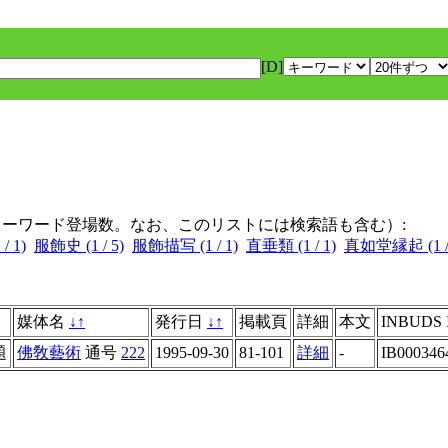
[D]
キーワード登場数。なお、このリストには検索語も含む）:
 1)
服飾史 (1 / 5)
服飾描写 (1 / 1)
直垂類 (1 / 1)
真如堂縁起 (1 / 
媒体名
↓
↑
発行日
↓
↑
掲載頁
詳細
本文
INBUDS 
題
佛敎藝術
通号
222
1995-09-30
81-101
詳細
-
IB000346