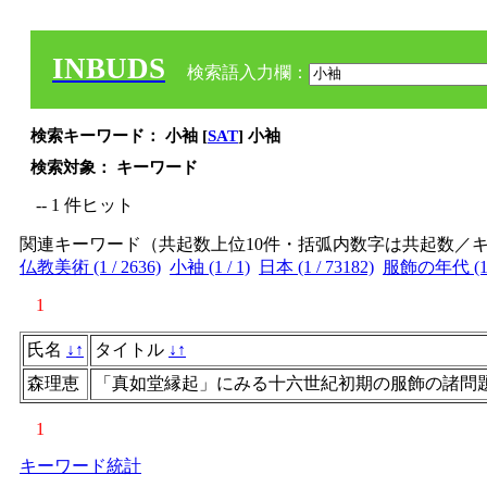
INBUDS
検索語入力欄：
検索キーワード： 小袖 [
SAT
] 小袖
検索対象： キーワード
-- 1 件ヒット
関連キーワード（共起数上位10件・括弧内数字は共起数／
仏教美術 (1 / 2636)
小袖 (1 / 1)
日本 (1 / 73182)
服飾の年代 (1 /
1
氏名
↓
↑
タイトル
↓
↑
森理恵
「真如堂縁起」にみる十六世紀初期の服飾の諸問
1
キーワード統計