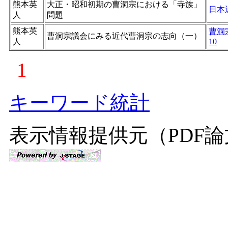
熊本英
大正・昭和初期の曹洞宗における「寺族」
日本
人
問題
熊本英
曹洞
曹洞宗議会にみる近代曹洞宗の志向（一）
人
10
1
キーワード統計
表示情報提供元（PDF