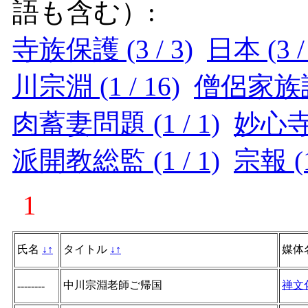
語も含む）:
寺族保護 (3 / 3)
日本 (3 /
川宗淵 (1 / 16)
僧侶家族論 (
肉蓄妻問題 (1 / 1)
妙心寺派
派開教総監 (1 / 1)
宗報 (1
1
氏名
↓
↑
タイトル
↓
↑
媒体
中川宗淵老師ご帰国
禅文
--------