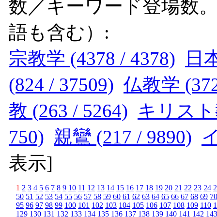
数／キーワード登場数
語も含む）:
宗教学 (4378 / 4378)
日本 
(824 / 37509)
仏教学 (372 
教 (263 / 5264)
キリスト教 (
750)
親鸞 (217 / 9890)
イ
表示
]
1
2
3
4
5
6
7
8
9
10
11
12
13
14
15
16
17
18
19
20
21
22
23
24
2
50
51
52
53
54
55
56
57
58
59
60
61
62
63
64
65
66
67
68
69
7
95
96
97
98
99
100
101
102
103
104
105
106
107
108
109
110
1
129
130
131
132
133
134
135
136
137
138
139
140
141
142
14