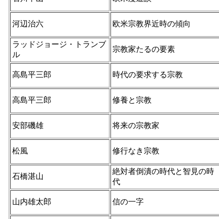
河辺治六
欧米宗教界近時の傾向
ラッドジョージ・トランブ
宗教家たるの要素
ル
高島平三郎
時代の要求する宗教
高島平三郎
修養と宗教
安部磯雄
将来の宗教家
松風
修行なき宗教
絶対者倒潰の時代と智見の時
石橋湛山
代
山内雄太郎
信の一字