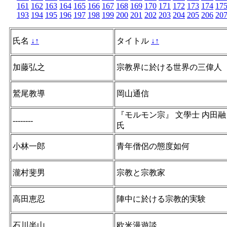
161
162
163
164
165
166
167
168
169
170
171
172
173
174
17
193
194
195
196
197
198
199
200
201
202
203
204
205
206
20
氏名
↓
↑
タイトル
↓
↑
加藤弘之
宗教界に於ける世界の三偉人
鷲尾教導
岡山通信
『モルモン宗』 文學士 内田融
--------
氏
小林一郎
青年僧侶の態度如何
瀧村斐男
宗教と宗教家
高田恵忍
陣中に於ける宗教的実験
石川半山
欧米漫遊談