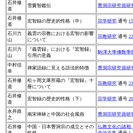
石井修
雪竇智鑑伝
曹洞宗研究員研
道
石井修
宏智録の歴史的性格（中）
宗学研究
通号
1
道
石川力
義雲の宗教における宏智の影響
宗教研究
通号
2
山
について
石川力
『義雲録』における『宏智録』
駒澤大學佛敎學
山
引用の意義
中村信
禅家語録に見える語法的特徴
曹洞宗研究員研
幸
石井修
松ヶ岡文庫所蔵の『宏智録』十
宗教研究
通号
2
道
冊について
石井修
宏智録の歴史的性格（下）
宗学研究
通号
2
道
永井政
南宋禅林と中国の社会風俗
曹洞宗研究員研
之
石井修
中国・日本曹洞宗の成立とその
仏教文化の諸相
道
性格
念論文集
通号
1