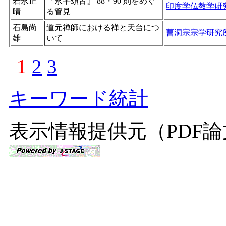
岩永正
『永平頌古』 88・90 則をめぐ
印度学仏教学研
晴
る管見
石島尚
道元禅師における禅と天台につ
曹洞宗宗学研究
雄
いて
1
2
3
キーワード統計
表示情報提供元（PDF