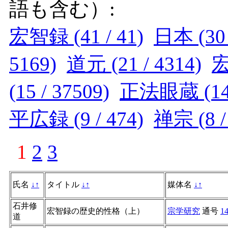
語も含む）:
宏智録 (41 / 41)
日本 (30 
5169)
道元 (21 / 4314)
宏
(15 / 37509)
正法眼蔵 (14 
平広録 (9 / 474)
禅宗 (8 /
1
2
3
氏名
↓
↑
タイトル
↓
↑
媒体名
↓
↑
石井修
宏智録の歴史的性格（上）
宗学研究
通号
1
道