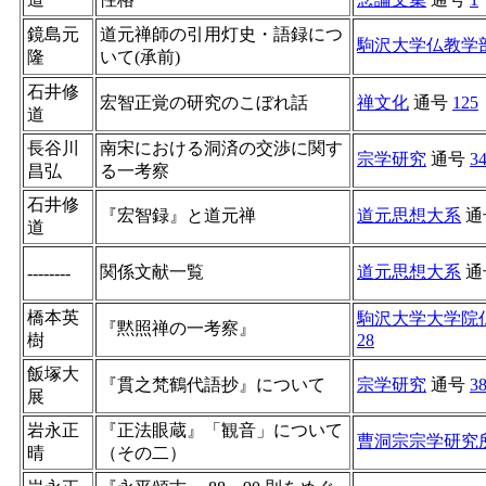
鏡島元
道元禅師の引用灯史・語録につ
駒沢大学仏教学
隆
いて(承前)
石井修
宏智正覚の研究のこぼれ話
禅文化
通号
125
道
長谷川
南宋における洞済の交渉に関す
宗学研究
通号
3
昌弘
る一考察
石井修
『宏智録』と道元禅
道元思想大系
通
道
関係文献一覧
道元思想大系
通
--------
橋本英
駒沢大学大学院
『黙照禅の一考察』
樹
28
飯塚大
『貫之梵鶴代語抄』について
宗学研究
通号
3
展
岩永正
『正法眼蔵』「観音」について
曹洞宗宗学研究
晴
（その二）