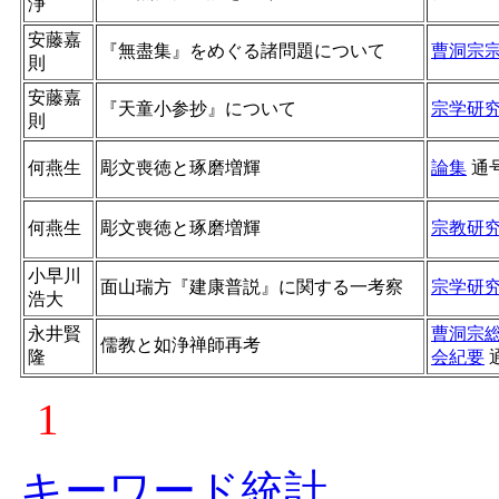
浄
安藤嘉
『無盡集』をめぐる諸問題について
曹洞宗
則
安藤嘉
『天童小参抄』について
宗学研
則
何燕生
彫文喪徳と琢磨増輝
論集
通
何燕生
彫文喪徳と琢磨増輝
宗教研
小早川
面山瑞方『建康普説』に関する一考察
宗学研
浩大
永井賢
曹洞宗
儒教と如浄禅師再考
隆
会紀要
1
キーワード統計