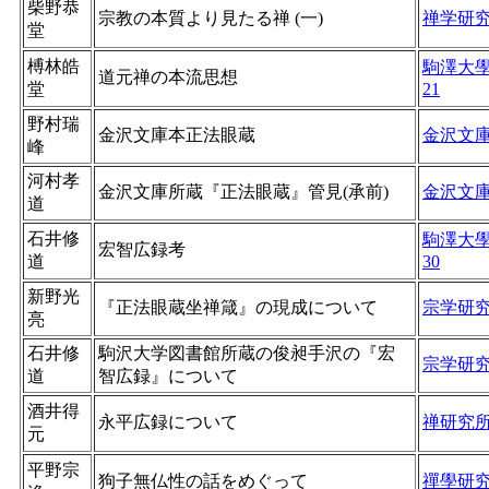
柴野恭
宗教の本質より見たる禅 (一)
禅学研
堂
榑林皓
駒澤大
道元禅の本流思想
堂
21
野村瑞
金沢文庫本正法眼蔵
金沢文
峰
河村孝
金沢文庫所蔵『正法眼蔵』管見(承前)
金沢文
道
石井修
駒澤大
宏智広録考
道
30
新野光
『正法眼蔵坐禅箴』の現成について
宗学研
亮
石井修
駒沢大学図書館所蔵の俊昶手沢の『宏
宗学研
道
智広録』について
酒井得
永平広録について
禅研究
元
平野宗
狗子無仏性の話をめぐって
禪學研