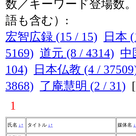
数／キーワード登場数
語も含む）:
宏智広録 (15 / 15)
日本 (1
5169)
道元 (8 / 4314)
中国
104)
日本仏教 (4 / 37509
3868)
了庵慧明 (2 / 31)
[
1
氏名
↓
↑
タイトル
↓
↑
媒体名
↓