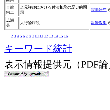
青龍
道元禅師における付法相承の歴史的問
宗学研究
宗二
題
広瀬
大行論序説
親鸞教学
杲
1
2
3
4
5
6
7
8
9
10
11
12
13
14
15
16
キーワード統計
表示情報提供元（PDF