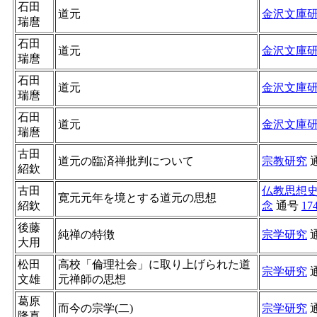
石田
道元
金沢文庫
瑞麿
石田
道元
金沢文庫
瑞麿
石田
道元
金沢文庫
瑞麿
石田
道元
金沢文庫
瑞麿
古田
道元の臨済禅批判について
宗教研究
紹欽
古田
仏教思想
寛元元年を境とする道元の思想
紹欽
念
通号
17
後藤
純禅の特徴
宗学研究
大用
松田
高校「倫理社会」に取り上げられた道
宗学研究
文雄
元禅師の思想
葛原
而今の宗学(二)
宗学研究
隆真