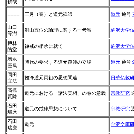
耕哉
三月（春）と道元禪師
道元
通号
--------
山口
洞山五位の論理に関する一考察
駒沢大学
等澍
榑林
禅戒の相承に就て
駒沢大学
皓堂
增永
時代の要求する道元禪師の立場
道元
通号
靈鳳
岡田
如浄道元両祖の思想関連
日華仏教
宜法
高橋
道元における「諸法実相」の巻の意義
宗教研究
賢陳
石田
道元の戒律思想について
宗教研究
瑞麿
石田
道元
金沢文庫
瑞麿