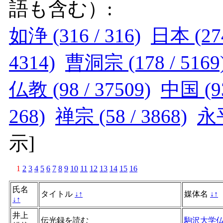
語も含む）:
如浄 (316 / 316)
日本 (274
4314)
曹洞宗 (178 / 5169
仏教 (98 / 37509)
中国 (93
268)
禅宗 (58 / 3868)
永平
示
]
1
2
3
4
5
6
7
8
9
10
11
12
13
14
15
16
氏名
タイトル
↓
↑
媒体名
↓
↑
↓
↑
井上
伝光録を読む
駒沢大学