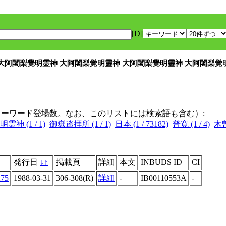
[D]
 大阿闍梨覺明霊神 大阿闍梨覚明靈神 大阿闍梨覺明靈神 大阿闍梨
キーワード登場数。なお、このリストには検索語も含む）:
神 (1 / 1)
御嶽遙拝所 (1 / 1)
日本 (1 / 73182)
普寛 (1 / 4)
木曽
発行日
↓
↑
掲載頁
詳細
本文
INBUDS ID
CI
275
1988-03-31
306-308(R)
詳細
-
IB00110553A
-