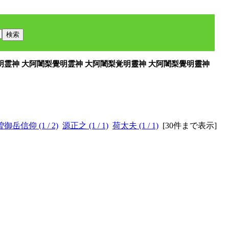
覚明霊神 大阿闍梨覺明霊神 大阿闍梨覚明靈神 大阿闍梨覺明靈神
御岳信仰 (1 / 2)
源正之 (1 / 1)
荷太夫 (1 / 1)
[
30件まで表示
]