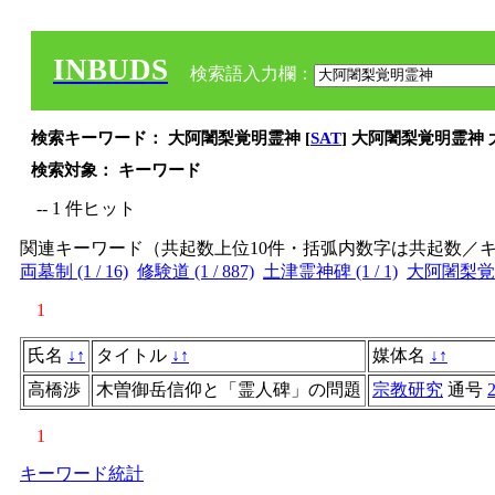
INBUDS
検索語入力欄：
検索キーワード： 大阿闍梨覚明霊神 [
SAT
] 大阿闍梨覚明霊神
検索対象： キーワード
-- 1 件ヒット
関連キーワード（共起数上位10件・括弧内数字は共起数／
両墓制 (1 / 16)
修験道 (1 / 887)
土津霊神碑 (1 / 1)
大阿闍梨覚明霊
1
氏名
↓
↑
タイトル
↓
↑
媒体名
↓
↑
高橋渉
木曽御岳信仰と「霊人碑」の問題
宗教研究
通号
1
キーワード統計