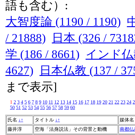
語も含む）:
大智度論 (1190 / 1190)
中
/ 21888)
日本 (326 / 7318
学 (186 / 8661)
インド仏教 (
4627)
日本仏教 (137 / 37
まで表示
]
1
2
3
4
5
6
7
8
9
10
11
12
13
14
15
16
17
18
19
20
21
22
23
24
2
50
51
52
53
54
55
56
57
58
59
60
氏名
↓
↑
タイトル
↓
↑
媒体
藤井淳
空海「法身説法」その背景と動機
南都仏