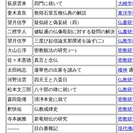
荻原雲来
四門に就いて
大崎学
妻木直良
敦煌石室五種仏典の解説
東洋学
望月信亨
疑似経と偽妄経（四）
仏書研
二楞学人
健駄邏の仏像彫刻に対する疑問の解決
仏書研
望月信亨
三度び起信論支那撰述を論ず(二)
仏教学
大山公淳
密教観法の研究 (一)
密教研
佐々木憲徳
真言と念仏
密教研
太田純志
蓮華色の出家を讀みて
棲神
河野法雲
四天王と六斎日
仏教研
松本文三郎
八十部の律に就いて
仏教研
森田龍僊
清浄本覚に就て
密教研
釈快祐
仏教戒律史
密教研
寺本婉雅
新竜樹伝の研究
密教研
--------
目白臺雜記
現代佛