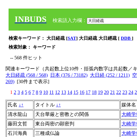
INBUDS
検索語入力欄：
検索キーワード： 大日経疏 [
SAT
] 大日経疏 大日經疏 [
DDB
]
検索対象： キーワード
-- 568 件ヒット
関連キーワード（共起数上位10件・括弧内数字は共起数／
大日経疏 (568 / 568)
日本 (376 / 73182)
大日経 (252 / 1211)
空海
269)
[
30件まで表示
]
1
2
3
4
5
6
7
8
9
10
11
12
13
14
15
16
17
18
19
20
21
22
23
24
2
氏名
↓
↑
タイトル
↓
↑
媒体
清水龍山
天台華厳と密教との関係
大崎学
藤田文哲
東台両密の顕密判
大崎学
石川海典
三種成仏論
大崎学