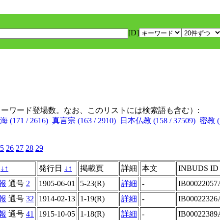
[D]
キーワード登場数。なお、このリストには検索語も含む）:
 (171 / 2616)
真言宗 (163 / 2910)
日本仏教 (158 / 37509)
密教 (1
5
26
27
28
29
名
↓
↑
発行日
↓
↑
掲載頁
詳細
本文
INBUDS ID
報
通号
2
1905-06-01
5-23(R)
詳細
-
IB00022057
報
通号
32
1914-02-13
1-19(R)
詳細
-
IB00022326
報
通号
41
1915-10-05
1-18(R)
詳細
-
IB00022389