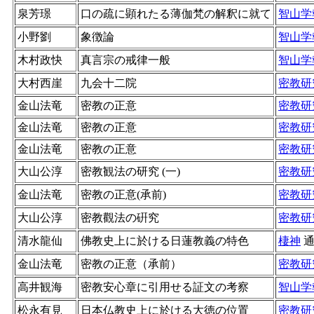
泉芳璟
口の疏に顕れたる薄伽梵の解釈に就て
智山学
小野劉
象徴論
智山学
木村政快
真言宗の戒律一般
智山学
大村西崖
九会十二院
密教研
金山法竜
密教の正意
密教研
金山法竜
密教の正意
密教研
金山法竜
密教の正意
密教研
大山公淳
密教観法の研究 (一)
密教研
金山法竜
密教の正意(承前)
密教研
大山公淳
密教觀法の硏究
密教研
清水龍仙
佛教史上に於ける日蓮教義の特色
棲神
金山法竜
密教の正意（承前）
密教研
高井観海
密教安心章に引用せる証文の考察
智山学
松永有見
日本仏教史上に於ける大徳の位置
密教研