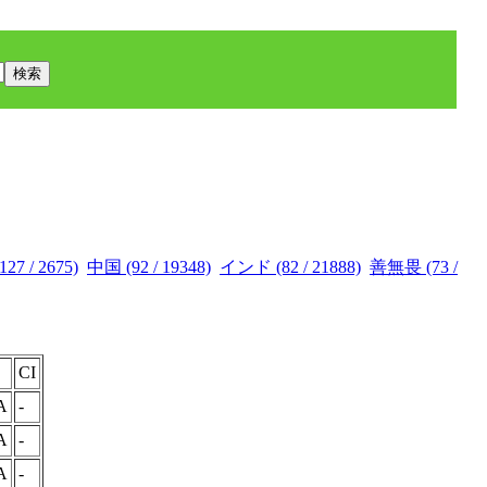
27 / 2675)
中国 (92 / 19348)
インド (82 / 21888)
善無畏 (73 /
CI
A
-
A
-
A
-