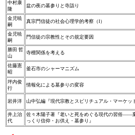
中村康
盆の夜の墓参りと寺詣り
隆
金児暁
真宗門信徒の社会心理学的考察（I）
嗣
金児暁
門信徒の宗教性とその規定要因
嗣
勝田 哲
寺檀関係を考える
山
佐藤憲
釜石市のシャーマニズム
昭
坪内俊
情報化による墓参りの変容
行
岩井洋
山中弘編『現代宗教とスピリチュアル・マーケッ
井上治
佐々木陽子著『老いと死をめぐる現代の習俗――
代
っくり信仰・お供え・墓参り』