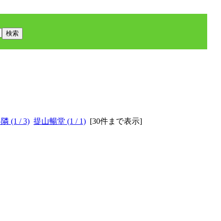
隣 (1 / 3)
提山暢堂 (1 / 1)
[
30件まで表示
]