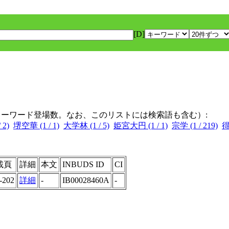
[D]
キーワード登場数。なお、このリストには検索語も含む）:
 2)
堺空華 (1 / 1)
大学林 (1 / 5)
姫宮大円 (1 / 1)
宗学 (1 / 219)
得
載頁
詳細
本文
INBUDS ID
CI
-202
詳細
-
IB00028460A
-