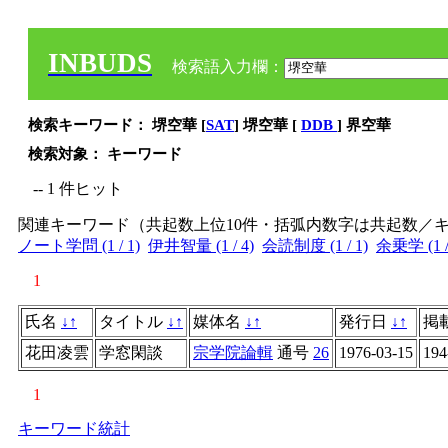
INBUDS
検索語入力欄：
検索キーワード： 堺空華 [
SAT
] 堺空華 [
DDB
] 界空華
検索対象： キーワード
-- 1 件ヒット
関連キーワード（共起数上位10件・括弧内数字は共起数／
ノート学問 (1 / 1)
伊井智量 (1 / 4)
会読制度 (1 / 1)
余乗学 (1 /
1
氏名
↓
↑
タイトル
↓
↑
媒体名
↓
↑
発行日
↓
↑
掲
花田凌雲
学窓閑談
宗学院論輯
通号
26
1976-03-15
194
1
キーワード統計