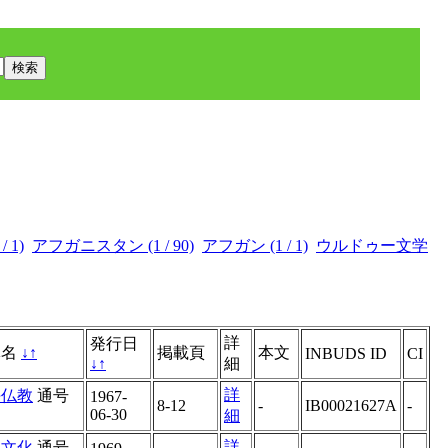
 1)
アフガニスタン (1 / 90)
アフガン (1 / 1)
ウルドゥー文学
詳
発行日
体名
↓
↑
掲載頁
本文
INBUDS ID
CI
↓
↑
細
詳
海仏教
通号
1967-
8-12
-
IB00021627A
-
06-30
細
詳
洋文化
通号