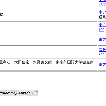
46/4
南
究
通
東
100
東
宗
355
屋利江・太田信宏・水野善文編、東京外国語大学拠点南
東