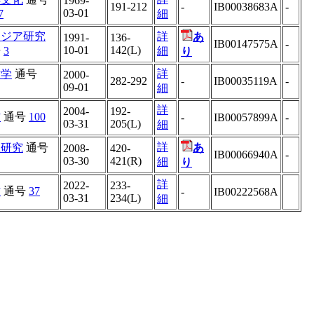
1969-
191-212
-
IB00038683A
-
03-01
7
細
アジア研究
詳
あ
1991-
136-
IB00147575A
-
10-01
142(L)
号
3
細
り
詳
方学
通号
2000-
282-292
-
IB00035119A
-
09-01
細
詳
2004-
192-
方
通号
100
-
IB00057899A
-
03-31
205(L)
細
詳
教研究
通号
あ
2008-
420-
IB00066940A
-
03-30
421(R)
細
り
詳
2022-
233-
方
通号
37
-
IB00222568A
03-31
234(L)
細