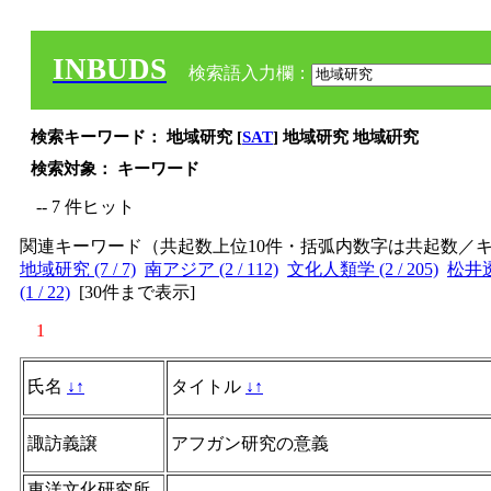
INBUDS
検索語入力欄：
検索キーワード： 地域研究 [
SAT
] 地域研究 地域硏究
検索対象： キーワード
-- 7 件ヒット
関連キーワード（共起数上位10件・括弧内数字は共起数／
地域研究 (7 / 7)
南アジア (2 / 112)
文化人類学 (2 / 205)
松井透 
(1 / 22)
[
30件まで表示
]
1
氏名
↓
↑
タイトル
↓
↑
諏訪義譲
アフガン研究の意義
東洋文化研究所