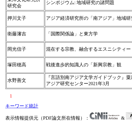
シンポジウム: 地域研究の諸問題
研究会
押川文子
アジア経済研究所の「南アジア」地域研
衛藤瀋吉
「国際関係論」と東方学
岡光信子
混在する宗教、融合するエスニシティー
塚田穂高
戦後進歩的知識人の「新興宗教」観
『言語別南アジア文学ガイドブック』粟
水野善文
アジア研究センター2021年3月
1
キーワード統計
表示情報提供元（PDF論文所在情報）：
&