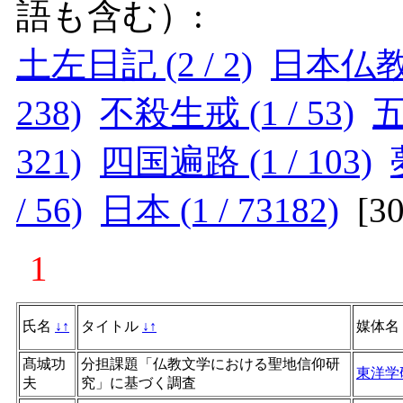
語も含む）:
土左日記 (2 / 2)
日本仏教 (
238)
不殺生戒 (1 / 53)
五
321)
四国遍路 (1 / 103)
/ 56)
日本 (1 / 73182)
[
3
1
氏名
↓
↑
タイトル
↓
↑
媒体名
髙城功
分担課題「仏教文学における聖地信仰研
東洋学
夫
究」に基づく調査