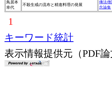
鳥居本
佛法僧
不殺生戒の流布と精進料理の発展
幸代
念論集
1
キーワード統計
表示情報提供元（PDF