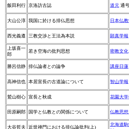
飯田利行
京洛訪古誌
道元
通
大山公淳
我国に於ける排仏思想
日本仏教
西光義遵
三教交渉と王法為本説
顕真学報
上坂喜一
若き空海の批判思想
密教文化
郎
勝呂信静
排仏論者との論争
講座日蓮
高神信也
本居宣長の古道論について
智山学報
鷲山樹心
宣長と秋成
花園大学
田原嗣郎
国学と仏教との関係について
仏教思想
北海道駒
大谷哲夫
近世禅門における排仏論批判(上)