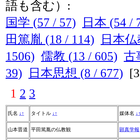
語も含む）:
国学 (57 / 57)
日本 (54 / 
田篤胤 (18 / 114)
日本仏教 
1506)
儒教 (13 / 605)
古事
39)
日本思想 (8 / 677)
[
1
2
3
氏名
↓
↑
タイトル
↓
↑
媒体名
↓
山本晋道
平田篤胤の仏教観
顕真学報