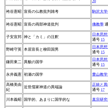
20
袴谷憲昭
宣長の仏教批判雑考
駒沢大学
袴谷憲昭
宣長の両部神道批判
佛教學
日本思想
子安宣邦
神と「カミ」の注釈
通号
15
日本思想
野崎守英
本居宣長と柳田国男
通号
15
日本思想
鎌田東二
異貌の国学
通号
15
永井義憲
初瀬の国学
豊山教学
高橋美由
正統と異
近世儒家神道の異端論
紀
通号
17
川本義昭
国学的、あまりに国学的な
真宗研究