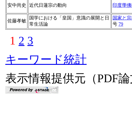
安中尚史
近代日蓮宗の動向
印度學佛
国学における「皇国」意識の展開と日
国家と宗
佐藤孝敏
常生活論
号
79
1
2
3
キーワード統計
表示情報提供元（PDF