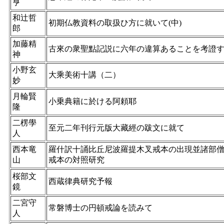
亨
和辻哲
初期仏教資料の取扱ひ方に就いて(中)
郎
加藤精
古來の衆聖點記説に六年の違算あることを考證
神
小野玄
大乘美術󠄁十講（二）
妙
月輪賢
小乗典籍に於ける阿頼耶
隆
二楞學
至元二年刊行元版大藏經の跋文に就て
人
西本竜
羅什訳十誦比丘尼波羅提木叉戒本の出現並諸部
山
戒本の対照研究
桜部文
西蔵律典研究予報
鏡
二宮守
常磐博士の円頓戒論を読みて
人