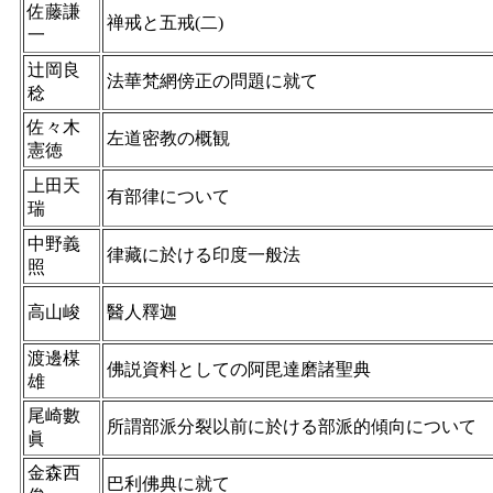
佐藤謙
禅戒と五戒(二)
一
辻岡良
法華梵網傍正の問題に就て
稔
佐々木
左道密教の概観
憲徳
上田天
有部律について
瑞
中野義
律藏に於ける印度一般法
照
高山峻
醫人釋迦
渡邊楳
佛説資料としての阿毘達磨諸聖典
雄
尾崎數
所謂部派分裂以前󠄁に於ける部派的傾向について
眞
金森西
巴利佛典に就て