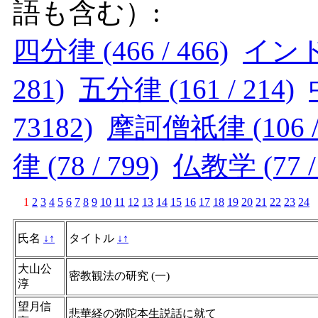
語も含む）:
四分律 (466 / 466)
インド (
281)
五分律 (161 / 214)
73182)
摩訶僧祇律 (106 / 
律 (78 / 799)
仏教学 (77 / 
1
2
3
4
5
6
7
8
9
10
11
12
13
14
15
16
17
18
19
20
21
22
23
24
氏名
↓
↑
タイトル
↓
↑
大山公
密教観法の研究 (一)
淳
望月信
悲華経の弥陀本生説話に就て