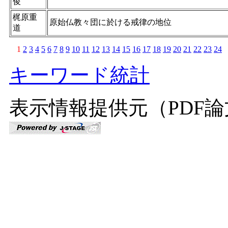
俊
梶原重
原始仏教々団に於ける戒律の地位
道
1
2
3
4
5
6
7
8
9
10
11
12
13
14
15
16
17
18
19
20
21
22
23
24
キーワード統計
表示情報提供元（PDF