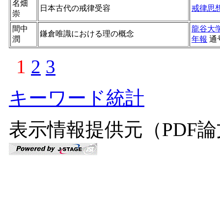
名畑
日本古代の戒律受容
戒律思
崇
間中
龍谷大
鎌倉唯識における理の概念
潤
年報
通
1
2
3
キーワード統計
表示情報提供元（PDF