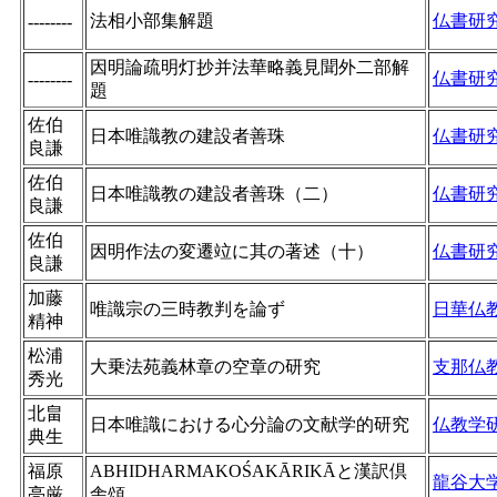
法相小部集解題
仏書研
--------
因明論疏明灯抄并法華略義見聞外二部解
仏書研
--------
題
佐伯
日本唯識教の建設者善珠
仏書研
良謙
佐伯
日本唯識教の建設者善珠（二）
仏書研
良謙
佐伯
因明作法の変遷竝に其の著述（十）
仏書研
良謙
加藤
唯識宗の三時教判を論ず
日華仏
精神
松浦
大乗法苑義林章の空章の研究
支那仏
秀光
北畠
日本唯識における心分論の文献学的研究
仏教学
典生
福原
ABHIDHARMAKOŚAKĀRIKĀと漢訳倶
龍谷大
亮厳
舎頌