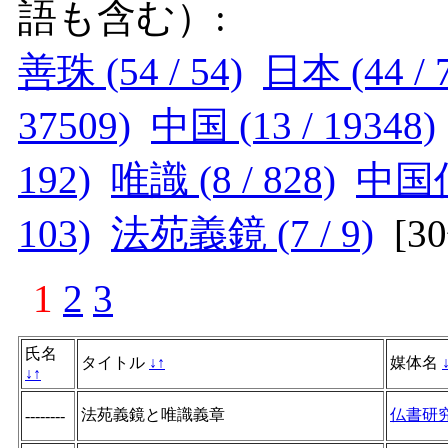
語も含む）:
善珠 (54 / 54)
日本 (44 / 
37509)
中国 (13 / 19348)
192)
唯識 (8 / 828)
中国仏教
103)
法苑義鏡 (7 / 9)
[
3
1
2
3
氏名
タイトル
↓
↑
媒体名
↓
↑
法苑義鏡と唯識義章
仏書研
--------