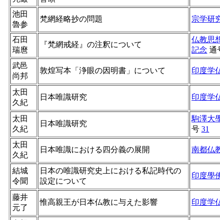
池田
梵網経略抄の問題
宗学研
魯参
石田
仏教思
『梵網戒経』の注釈について
瑞麿
記念
通
武邑
敦煌写本「浄眼の因明書」について
印度学
尚邦
太田
日本唯識研究
印度学
久紀
太田
駒澤大
日本唯識研究
久紀
号
31
太田
日本唯識における四分義の展開
南都仏
久紀
結城
日本の唯識研究史上における私記時代の
印度學
令聞
設定について
藤井
惟高親王が日本仏教に与えた影響
印度学
元了