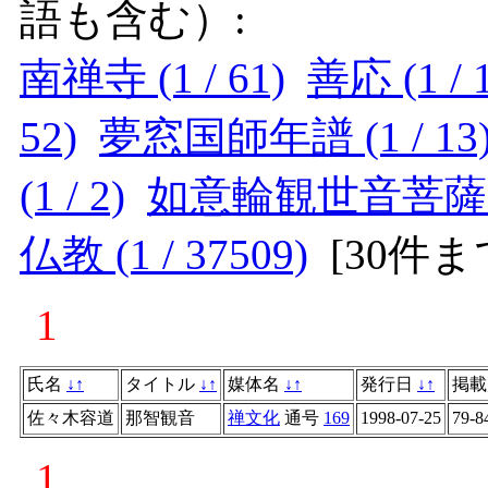
語も含む）:
南禅寺 (1 / 61)
善応 (1 / 
52)
夢窓国師年譜 (1 / 13
(1 / 2)
如意輪観世音菩薩 (1
仏教 (1 / 37509)
[
30件
1
氏名
↓
↑
タイトル
↓
↑
媒体名
↓
↑
発行日
↓
↑
掲載
佐々木容道
那智観音
禅文化
通号
169
1998-07-25
79-8
1