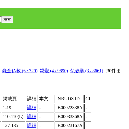
鎌倉仏教 (6 / 329)
親鸞 (4 / 9890)
仏教学 (3 / 8661)
[
30件ま
掲載頁
詳細
本文
INBUDS ID
CI
1-19
詳細
-
IB00022838A
-
110-110(L)
詳細
-
IB00033868A
-
127-135
詳細
-
IB00023167A
-