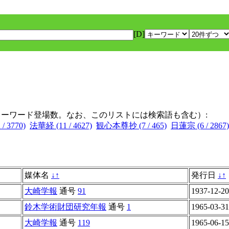
[D]
キーワード登場数。なお、このリストには検索語も含む）:
/ 3770)
法華経 (11 / 4627)
観心本尊抄 (7 / 465)
日蓮宗 (6 / 2867)
媒体名
↓
↑
発行日
↓
↑
大崎学報
通号
91
1937-12-20
鈴木学術財団研究年報
通号
1
1965-03-31
大崎学報
通号
119
1965-06-15