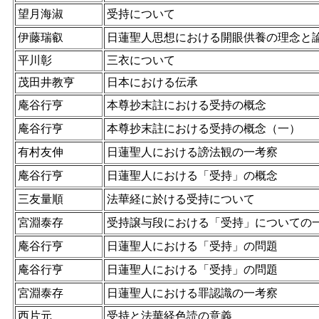
望月海淑
受持について
伊藤瑞叡
日蓮聖人思想における開眼供養の理念と
平川彰
三衣について
茂田井教亨
日本における伝承
庵谷行亨
本尊抄末註における受持の概念
庵谷行亨
本尊抄末註における受持の概念（一）
有村友伸
日蓮聖人における謗法観の一考察
庵谷行亨
日蓮聖人における「受持」の概念
三友量順
法華経に於ける受持について
宮淵泰存
受持譲与段における「受持」についての
庵谷行亨
日蓮聖人における「受持」の問題
庵谷行亨
日蓮聖人における「受持」の問題
宮淵泰存
日蓮聖人における罪認識の一考察
西片元
受持と法華経色読の意義