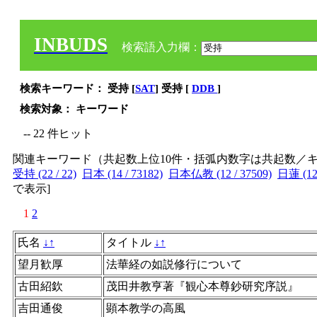
INBUDS
検索語入力欄：
検索キーワード： 受持 [
SAT
] 受持 [
DDB
]
検索対象： キーワード
-- 22 件ヒット
関連キーワード（共起数上位10件・括弧内数字は共起数／
受持 (22 / 22)
日本 (14 / 73182)
日本仏教 (12 / 37509)
日蓮 (12 
で表示
]
1
2
氏名
↓
↑
タイトル
↓
↑
望月歓厚
法華経の如説修行について
古田紹欽
茂田井教亨著『観心本尊鈔研究序説』
吉田通俊
顕本教学の高風