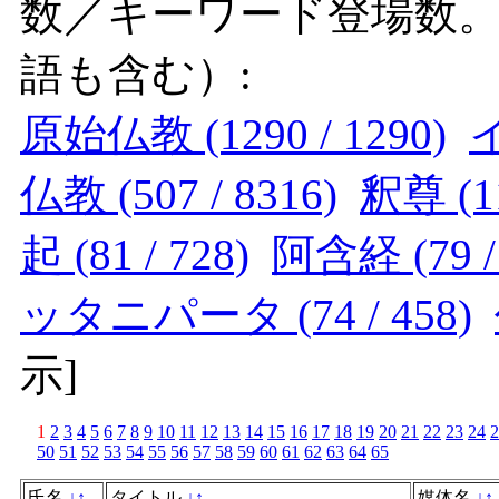
数／キーワード登場数
語も含む）:
原始仏教 (1290 / 1290)
イ
仏教 (507 / 8316)
釈尊 (11
起 (81 / 728)
阿含経 (79 / 
ッタニパータ (74 / 458)
示
]
1
2
3
4
5
6
7
8
9
10
11
12
13
14
15
16
17
18
19
20
21
22
23
24
2
50
51
52
53
54
55
56
57
58
59
60
61
62
63
64
65
氏名
↓
↑
タイトル
↓
↑
媒体名
↓
↑