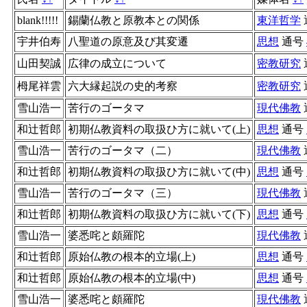
blank!!!!!
錫蘭仏教と原教本との関係
東洋哲学
宇井伯寿
八聖道の原意及び其変遷
思想
通号
山田契誠
広律の成立について
密教研究
栂尾祥雲
六大縁起説の史的考察
密教研究
雪山浩一
苦行のゴータマ
現代佛教
和辻哲郎
初期仏教資料の取扱ひ方に就いて(上)
思想
通号
雪山浩一
苦行のゴータマ（二）
現代佛教
和辻哲郎
初期仏教資料の取扱ひ方に就いて(中)
思想
通号
雪山浩一
苦行のゴータマ（三）
現代佛教
和辻哲郎
初期仏教資料の取扱ひ方に就いて(下)
思想
通号
雪山浩一
婆悉咤と頗羅陀
現代佛教
和辻哲郎
原始仏教の根本的立場(上)
思想
通号
和辻哲郎
原始仏教の根本的立場(中)
思想
通号
雪山浩一
婆悉咤と頗羅陀
現代佛教