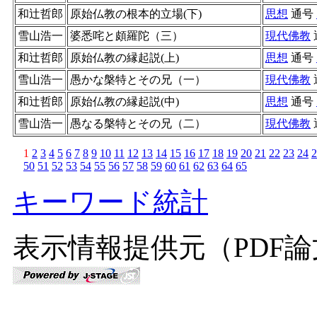
和辻哲郎
原始仏教の根本的立場(下)
思想
通号
雪山浩一
婆悉咤と頗羅陀（三）
現代佛教
和辻哲郎
原始仏教の縁起説(上)
思想
通号
雪山浩一
愚かな槃特とその兄（一）
現代佛教
和辻哲郎
原始仏教の縁起説(中)
思想
通号
雪山浩一
愚なる槃特とその兄（二）
現代佛教
1
2
3
4
5
6
7
8
9
10
11
12
13
14
15
16
17
18
19
20
21
22
23
24
2
50
51
52
53
54
55
56
57
58
59
60
61
62
63
64
65
キーワード統計
表示情報提供元（PDF