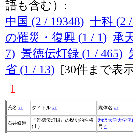
語も含む）:
中国 (2 / 19348)
十科 (2 /
の罹災・復興 (1 / 1)
承天道
7)
景徳伝灯録 (1 / 465)
省 (1 / 13)
[
30件まで表
1
氏名
↓
↑
タイトル
↓
↑
媒体名
↓
↑
『景徳伝灯録』の歴史的性格
駒沢大学大学院
石井修道
(上)
号
4