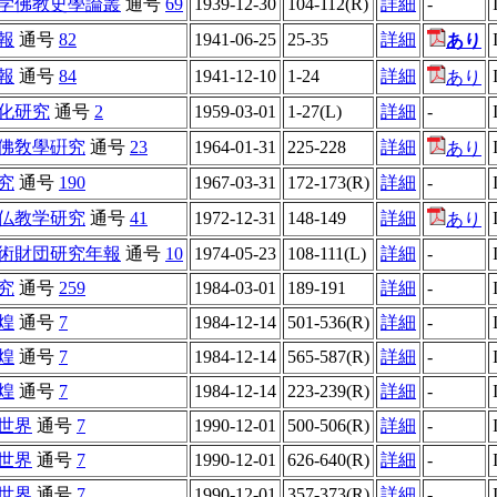
学佛教史學論叢
通号
69
1939-12-30
104-112(R)
詳細
-
報
通号
82
1941-06-25
25-35
詳細
あり
報
通号
84
1941-12-10
1-24
詳細
あり
化研究
通号
2
1959-03-01
1-27(L)
詳細
-
佛敎學硏究
通号
23
1964-01-31
225-228
詳細
あり
究
通号
190
1967-03-31
172-173(R)
詳細
-
仏教学研究
通号
41
1972-12-31
148-149
詳細
あり
術財団研究年報
通号
10
1974-05-23
108-111(L)
詳細
-
究
通号
259
1984-03-01
189-191
詳細
-
煌
通号
7
1984-12-14
501-536(R)
詳細
-
煌
通号
7
1984-12-14
565-587(R)
詳細
-
煌
通号
7
1984-12-14
223-239(R)
詳細
-
世界
通号
7
1990-12-01
500-506(R)
詳細
-
世界
通号
7
1990-12-01
626-640(R)
詳細
-
世界
通号
7
1990-12-01
357-373(R)
詳細
-