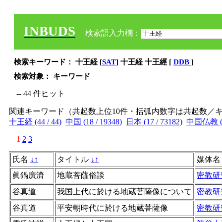
INBUDS
検索語入力欄：
検索キーワード： 十王経 [
SAT
] 十王経 十王經 [
DDB
]
検索対象： キーワード
-- 44 件ヒット
関連キーワード（共起数上位10件・括弧内数字は共起数／
十王経 (44 / 44)
中国 (18 / 19348)
日本 (17 / 73182)
中国仏教 (12
1
2
3
氏名
↓
↑
タイトル
↓
↑
媒体
眞鍋廣濟
地蔵菩薩俗談
密教研
谷真道
我国上代に於ける地蔵菩薩像について
密教研
谷真道
平安朝時代に於ける地蔵菩薩像
密教研