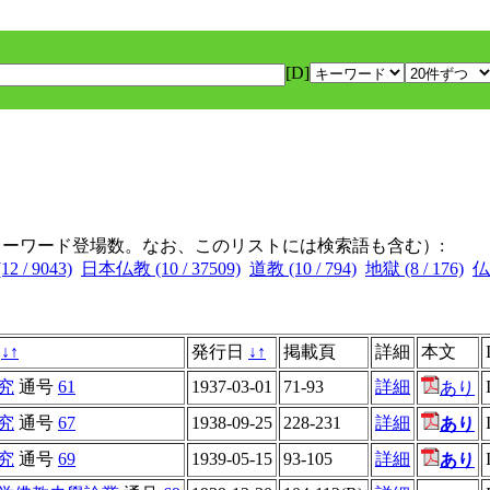
[D]
キーワード登場数。なお、このリストには検索語も含む）:
 / 9043)
日本仏教 (10 / 37509)
道教 (10 / 794)
地獄 (8 / 176)
仏
名
↓
↑
発行日
↓
↑
掲載頁
詳細
本文
究
通号
61
1937-03-01
71-93
詳細
あり
究
通号
67
1938-09-25
228-231
詳細
あり
究
通号
69
1939-05-15
93-105
詳細
あり