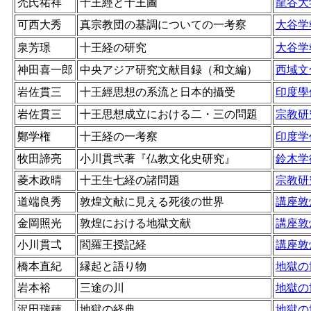
禿氏祐祥
十王經と十王圖
龍谷大
可西大秀
真宗教団の基調についての一考察
大谷学
泉芳璟
十王経の研究
大谷学
神田喜一郎
中央アジア研究文献目録（和文編）
西域文
岩佐貫三
十王經思想の系流と日本的攝受
印度學
岩佐貫三
十王思想成立における二・三の問題
宗教研
鄭学権
十王経の一考察
印度学
牧田諦亮
小川貫弐著『仏教文化史研究』
鈴木学
菱木政晴
十王生七経の諸問題
宗教研
道端良秀
敦煌文献に見える死後の世界
講座敦
金岡照光
敦煌における地獄文献
講座敦
小川貫弌
閻羅王授記経
講座敦
橋本直紀
縁起と語り物
地獄の
岩本裕
三途の川
地獄の
沢田瑞穂
地獄の経典
地獄の