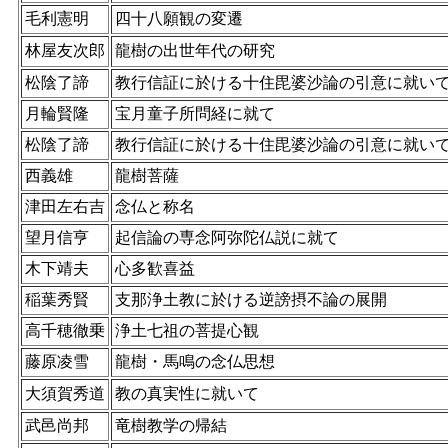
毛利憲明
四十八願観の変遷
林屋友次郎
龍樹の出世年代の研究
松陰了諦
教行信証に於ける十住毘婆沙論の引意に就い
月輪賢隆
宝月童子所問経に就て
松陰了諦
教行信証に於ける十住毘婆沙論の引意に就い
西義雄
龍樹菩薩
津田左右吉
念仏と称名
望月信亨
起信論の専念阿弥陀仏説に就て
木下靖夫
心多歓喜益
稲葉秀賢
支那浄土教に於ける逆謗摂不論の展開
高千穂徹乗
浄土七祖の菩提心観
藤原凌雪
龍樹・馬鳴の念仏思想
大須賀秀道
教の真実性に就いて
武邑尚邦
竜樹教学の帰結