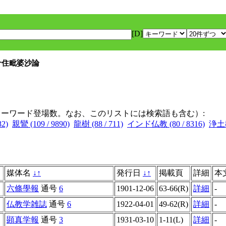
[D]
 十住毗婆沙論
キーワード登場数。なお、このリストには検索語も含む）:
82)
親鸞 (109 / 9890)
龍樹 (88 / 711)
インド仏教 (80 / 8316)
浄土教 
媒体名
↓
↑
発行日
↓
↑
掲載頁
詳細
本
六條學報
通号
6
1901-12-06
63-66(R)
詳細
-
仏教学雑誌
通号
6
1922-04-01
49-62(R)
詳細
-
顕真学報
通号
3
1931-03-10
1-11(L)
詳細
-