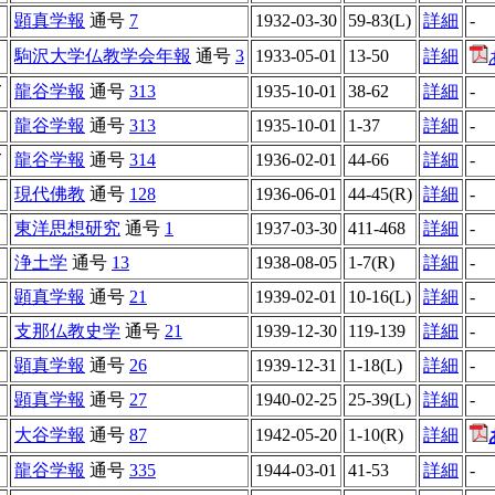
顕真学報
通号
7
1932-03-30
59-83(L)
詳細
-
駒沢大学仏教学会年報
通号
3
1933-05-01
13-50
詳細
て
龍谷学報
通号
313
1935-10-01
38-62
詳細
-
龍谷学報
通号
313
1935-10-01
1-37
詳細
-
て
龍谷学報
通号
314
1936-02-01
44-66
詳細
-
現代佛教
通号
128
1936-06-01
44-45(R)
詳細
-
東洋思想研究
通号
1
1937-03-30
411-468
詳細
-
浄土学
通号
13
1938-08-05
1-7(R)
詳細
-
顕真学報
通号
21
1939-02-01
10-16(L)
詳細
-
支那仏教史学
通号
21
1939-12-30
119-139
詳細
-
顕真学報
通号
26
1939-12-31
1-18(L)
詳細
-
顕真学報
通号
27
1940-02-25
25-39(L)
詳細
-
大谷学報
通号
87
1942-05-20
1-10(R)
詳細
龍谷学報
通号
335
1944-03-01
41-53
詳細
-