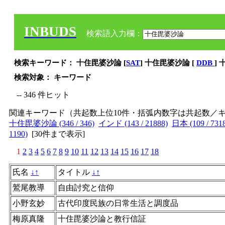
INBUDS
検索語入力欄：
検索キーワード： 十住毘婆沙論 [
SAT
] 十住毘婆沙論 [
DDB
]
検索対象： キーワード
-- 346 件ヒット
関連キーワード（共起数上位10件・括弧内数字は共起数／
十住毘婆沙論 (346 / 346)
インド (143 / 21888)
日本 (109 / 731
1190)
[
30件まで表示
]
1
2
3
4
5
6
7
8
9
10
11
12
13
14
15
16
17
18
氏名
↓
↑
タイトル
↓
↑
鷲尾教導
自由討究と信仰
小野玄妙
古代印度民族の日常生活と調度品
梅原真隆
十住毘婆沙論と教行信証