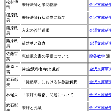
松村博
兼好法師と栄花物語
金沢文庫研
司
熊原政
兼好法師行状絵巻に就て
金沢文庫研
男
熊原政
入宋の沙門道眼
金澤文庫研
男
熊原政
徒然草と鎌倉
金澤文庫研
男
佐藤哲
恵信尼文書の堂僧について
龍谷教学
通
英
藤原正
律(金沢称名寺)と兼好
金沢文庫研
義
武石彰
「徒然草」における仏教語解釈
金沢文庫研
夫
林瑞栄
「兼好の還俗」問題について
金沢文庫研
武石彰
兼好と孔融
金沢文庫研
夫