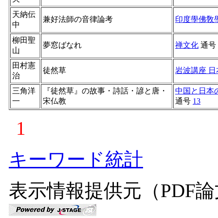
天納伝
兼好法師の音律論考
印度學佛敎
中
柳田聖
夢窓ばなれ
禅文化
通号
山
田村憲
徒然草
岩波講座 
治
三角洋
『徒然草』の故事・詩話・諺と唐・
中国と日本の
一
宋仏教
通号
13
1
キーワード統計
表示情報提供元（PDF