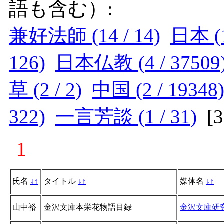
語も含む）:
兼好法師 (14 / 14)
日本 (1
126)
日本仏教 (4 / 37509
草 (2 / 2)
中国 (2 / 19348
322)
一言芳談 (1 / 31)
[
1
氏名
↓
↑
タイトル
↓
↑
媒体名
↓
↑
山中裕
金沢文庫本栄花物語目録
金沢文庫研