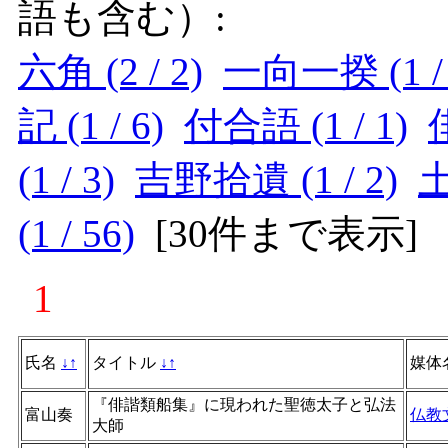
語も含む）:
六角 (2 / 2)
一向一揆 (1 / 
記 (1 / 6)
付合語 (1 / 1)
(1 / 3)
吉野拾遺 (1 / 2)
土
(1 / 56)
[
30件まで表示
]
1
氏名
↓
↑
タイトル
↓
↑
媒体
『俳諧類船集』に現われた聖徳太子と弘法
富山奏
仏教
大師