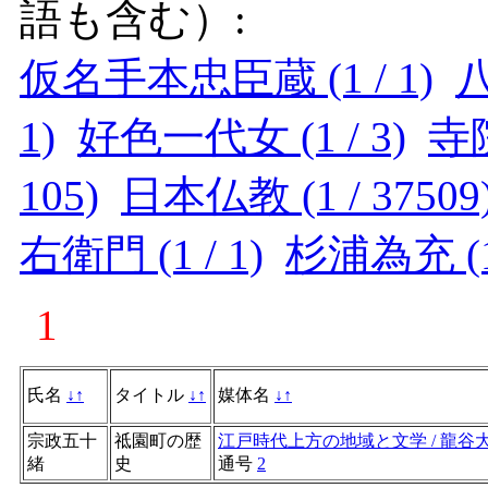
語も含む）:
仮名手本忠臣蔵 (1 / 1)
八
1)
好色一代女 (1 / 3)
寺院
105)
日本仏教 (1 / 37509
右衛門 (1 / 1)
杉浦為充 (1 
1
氏名
↓
↑
タイトル
↓
↑
媒体名
↓
↑
宗政五十
祗園町の歴
江戸時代上方の地域と文学 / 龍
緒
史
通号
2