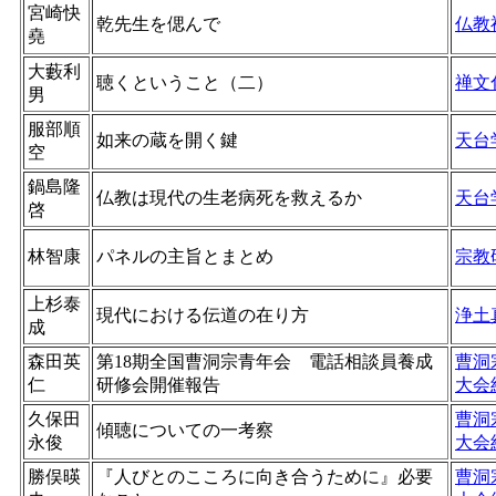
宮崎快
乾先生を偲んで
仏教
堯
大藪利
聴くということ（二）
禅文
男
服部順
如来の蔵を開く鍵
天台
空
鍋島隆
仏教は現代の生老病死を救えるか
天台
啓
林智康
パネルの主旨とまとめ
宗教
上杉泰
現代における伝道の在り方
浄土
成
森田英
第18期全国曹洞宗青年会 電話相談員養成
曹洞
仁
研修会開催報告
大会
久保田
曹洞
傾聴についての一考察
永俊
大会
勝俣暎
『人びとのこころに向き合うために』必要
曹洞