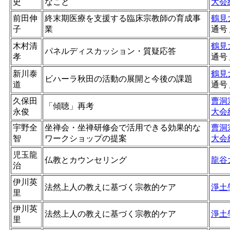
史
なこと
大会
前田伸
終末期医療を支援する臨床宗教師の育成事
鶴見
子
業
通号
木村清
鶴見
パネルディスカッション・質疑応答
孝
通号
新川泰
鶴見
ビハーラ秋田の活動の展開と今後の課題
道
通号
久保田
曹洞
「傾聴」再考
永俊
大会
宇野全
坐禅会・坐禅研修会で活用できる効果的な
曹洞
智
ワークショップの提案
大会
児玉龍
仏教とカウンセリング
龍谷
治
伊川英
法然上人の教えに基づく宗教的ケア
淨土
里
伊川英
法然上人の教えに基づく宗教的ケア
淨土
里