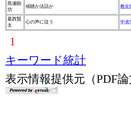
髙瀬顕
傾聴か法話か
教化
功
葛西賢
心の声に従う
中央
太
1
キーワード統計
表示情報提供元（PDF