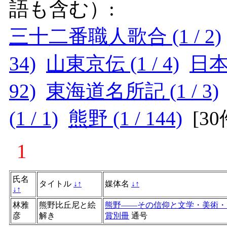
語も含む）:
三十二番職人歌合 (1 / 2)
34)
山東京伝 (1 / 4)
日本 
92)
東海道名所記 (1 / 3)
(1 / 1)
熊野 (1 / 144)
[
3
1
氏名
タイトル
↓
↑
媒体名
↓
↑
↓
↑
林雅
熊野比丘尼と絵
熊野――その信仰と文学・美術・自
彦
解き
賞別冊
通号