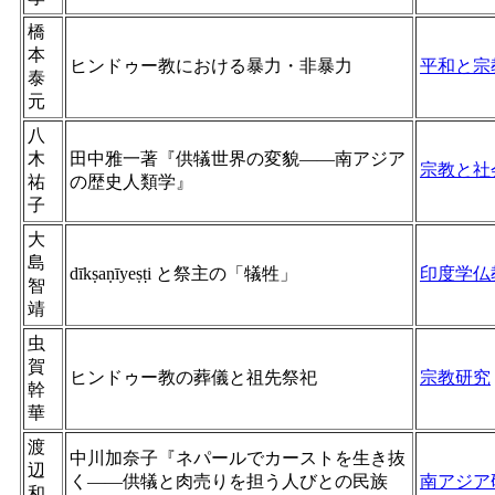
橋
本
ヒンドゥー教における暴力・非暴力
平和と宗
泰
元
八
木
田中雅一著『供犠世界の変貌――南アジア
宗教と社
祐
の歴史人類学』
子
大
島
dīkṣaṇīyeṣṭi と祭主の「犠牲」
印度学仏
智
靖
虫
賀
ヒンドゥー教の葬儀と祖先祭祀
宗教研究
幹
華
渡
中川加奈子『ネパールでカーストを生き抜
辺
く――供犠と肉売りを担う人びとの民族
南アジア
和