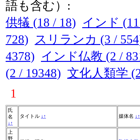
語も含む）:
供犠 (18 / 18)
インド (11 /
728)
スリランカ (3 / 554
4378)
インド仏教 (2 / 83
(2 / 19348)
文化人類学 (2 /
1
氏
タイトル
↓
↑
媒体名
↓
↑
名
↓
↑
上
野