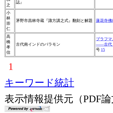
誌』
之
小
林
茅野市昌林寺蔵『諏方講之式』翻刻と解題
蓮花寺佛
崇
仁
高
ブラフマ
橋
古代南インドのバラモン
――古代
孝
号
15
信
1
キーワード統計
表示情報提供元（PDF