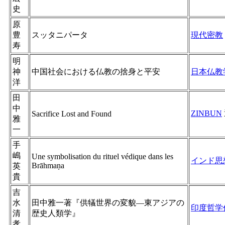
史
原
豊
スッタニパータ
現代密教
寿
明
神
中国社会における仏教の捨身と平安
日本仏教
洋
田
中
ZINBUN
Sacrifice Lost and Found
雅
一
手
嶋
Une symbolisation du rituel védique dans les
インド思
Brāhmaṇa
英
貴
吉
水
田中雅一著『供犠世界の変貌―東アジアの
印度哲学
清
歴史人類学』
孝