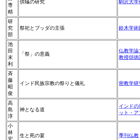
供犠の研究
駒沢大学
専
精
研
究
祭祀とブッダの主張
鈴木学術
部
池
田
仏教学論
「祭」の意義
末
教授頌徳
利
斉
藤
インド民族宗教の祭りと儀礼
密教学研
昭
俊
高
インドの
島
神となる道
ット・ア
淳
小
林
生と死の宴
季刊仏教
宏