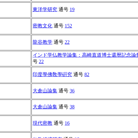
東洋学研究
通号
19
密教文化
通号
152
龍谷教学
通号
22
インド学仏教学論集：高崎直道博士還暦記念論
号
22
印度學佛敎學硏究
通号
82
大倉山論集
通号
36
大倉山論集
通号
38
現代密教
通号
16