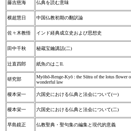
藤吉慈海
仏典を読む意味
横超慧日
中国仏教初期の翻訳論
佐々木教悟
インド経典成立史および思想史
田中千秋
秘蔵宝鑰講話(二)
辻直四郎
紙魚のはこII.
Myōhō-Renge-Kyō : the Sūtra of the lotus flower o
研究部
wonderful law
榎本栄一
六国史における仏典と法会について(一)
榎本栄一
六国史における仏典と法会について(二)
早島鏡正
仏教聖典・聖句集の編集と現代的意義