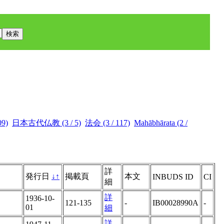
9)
日本古代仏教 (3 / 5)
法会 (3 / 117)
Mahābhārata (2 /
詳
発行日
↓
↑
掲載頁
本文
INBUDS ID
CI
細
詳
1936-10-
121-135
-
IB00028990A
-
01
細
詳