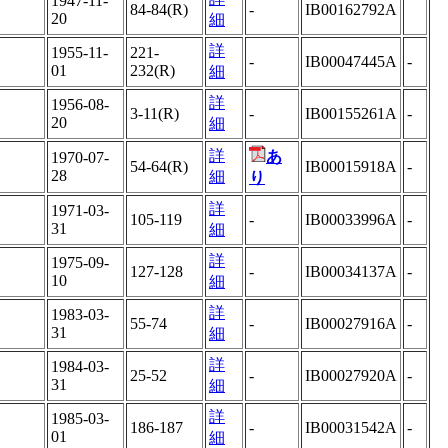
1947-11-
84-84(R)
-
IB00162792A
20
細
詳
1955-11-
221-
-
IB00047445A
-
01
232(R)
細
詳
1956-08-
3-11(R)
-
IB00155261A
-
20
細
詳
あ
1970-07-
54-64(R)
IB00015918A
-
28
細
り
詳
1971-03-
105-119
-
IB00033996A
-
31
細
詳
1975-09-
127-128
-
IB00034137A
-
10
細
詳
1983-03-
55-74
-
IB00027916A
-
31
細
詳
1984-03-
25-52
-
IB00027920A
-
31
細
詳
1985-03-
186-187
-
IB00031542A
-
01
細