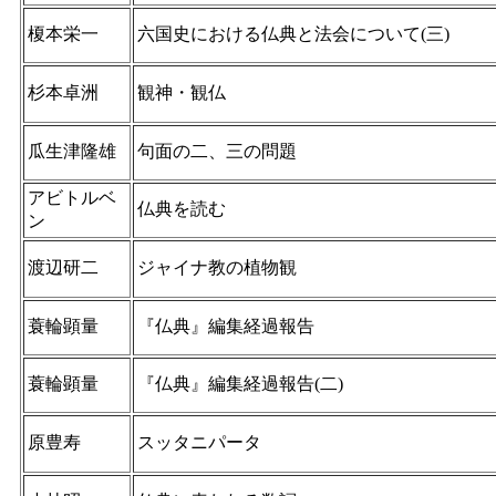
榎本栄一
六国史における仏典と法会について(三)
杉本卓洲
観神・観仏
瓜生津隆雄
句面の二、三の問題
アビトルベ
仏典を読む
ン
渡辺研二
ジャイナ教の植物観
蓑輪顕量
『仏典』編集経過報告
蓑輪顕量
『仏典』編集経過報告(二)
原豊寿
スッタニパータ