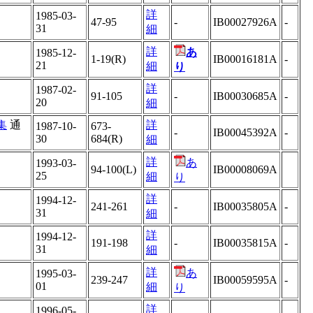
詳
1985-03-
47-95
-
IB00027926A
-
31
細
詳
あ
1985-12-
1-19(R)
IB00016181A
-
21
細
り
詳
1987-02-
91-105
-
IB00030685A
-
20
細
集
通
詳
1987-10-
673-
-
IB00045392A
-
30
684(R)
細
詳
あ
1993-03-
94-100(L)
IB00008069A
25
細
り
詳
1994-12-
241-261
-
IB00035805A
-
31
細
詳
1994-12-
191-198
-
IB00035815A
-
31
細
詳
あ
1995-03-
239-247
IB00059595A
-
01
細
り
詳
1996-05-