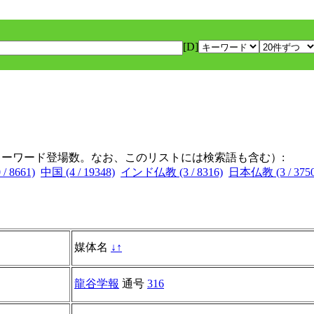
[D]
キーワード登場数。なお、このリストには検索語も含む）:
/ 8661)
中国 (4 / 19348)
インド仏教 (3 / 8316)
日本仏教 (3 / 3750
媒体名
↓
↑
龍谷学報
通号
316