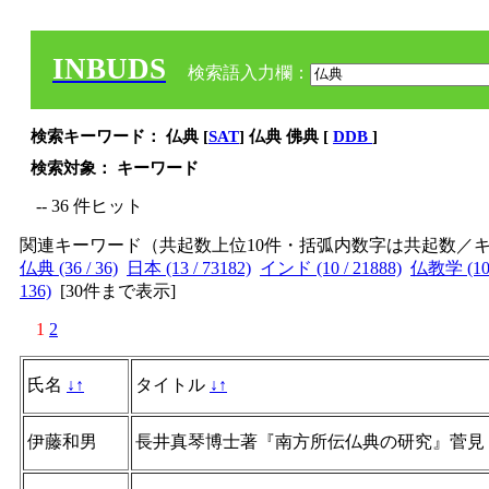
INBUDS
検索語入力欄：
検索キーワード： 仏典 [
SAT
] 仏典 佛典 [
DDB
]
検索対象： キーワード
-- 36 件ヒット
関連キーワード（共起数上位10件・括弧内数字は共起数／
仏典 (36 / 36)
日本 (13 / 73182)
インド (10 / 21888)
仏教学 (10 
136)
[
30件まで表示
]
1
2
氏名
↓
↑
タイトル
↓
↑
伊藤和男
長井真琴博士著『南方所伝仏典の研究』菅見