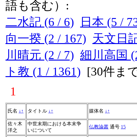
語も含む）:
二水記 (6 / 6)
日本 (5 / 7
向一揆 (2 / 167)
天文日記 (
川晴元 (2 / 7)
細川高国 (2 
ト教 (1 / 1361)
[
30件ま
1
氏名
↓
↑
タイトル
↓
↑
媒体名
↓
↑
佐々木
中世末期における本末争
仏教論叢
通号
15
洋之
いについて