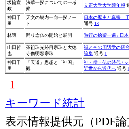
坂輪宣
法華一揆についての一考
立正大学大学院年報
政
察
神田千
天文の畿内一向一揆ノー
日本の歴史と真宗：
里
ト
通号
18
林譲
踊り念仏の開始と展開
遊行の捨聖一遍 / 日
山田哲
茶祖珠光跡目宗珠と大徳
禅とその周辺学の研
也
寺僧明窓宗珠
論集
通号
1
神田千
「天道」思想と「神国」
神・儒・仏の時代 /
里
観
近世から近代へ
通号
1
キーワード統計
表示情報提供元（PDF