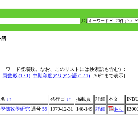
[D]
ン語
キーワード登場数。なお、このリストには検索語も含む）:
両数形 (1 / 1)
中期印度アリアン語 (1 / 1)
[
30件まで表示
]
体名
↓
↑
発行日
↓
↑
掲載頁
詳細
本文
INBU
度學佛敎學硏究
通号
55
1979-12-31
148-149
詳細
IB00
あり