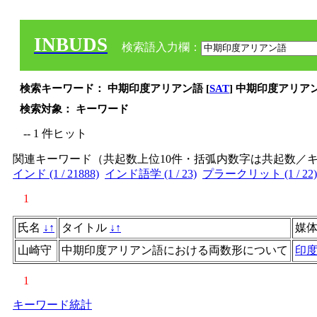
INBUDS
検索語入力欄：
検索キーワード： 中期印度アリアン語 [
SAT
] 中期印度アリア
検索対象： キーワード
-- 1 件ヒット
関連キーワード（共起数上位10件・括弧内数字は共起数／
インド (1 / 21888)
インド語学 (1 / 23)
プラークリット (1 / 22)
1
氏名
↓
↑
タイトル
↓
↑
媒
山崎守
中期印度アリアン語における両数形について
印
1
キーワード統計