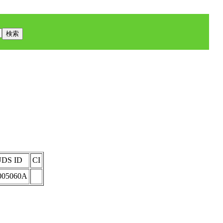
DS ID
CI
005060A