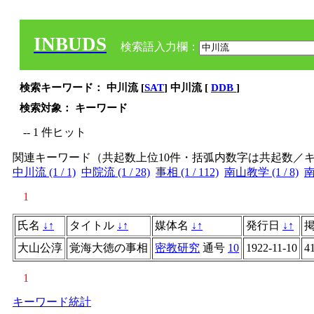
INBUDS
検索語入力欄：
検索キーワード： 中川流 [
SAT
] 中川流 [
DDB
]
検索対象： キーワード
-- 1 件ヒット
関連キーワード（共起数上位10件・括弧内数字は共起数／
中川流 (1 / 1)
中院流 (1 / 28)
事相 (1 / 112)
南山教学 (1 / 8)
南
1
氏名
↓
↑
タイトル
↓
↑
媒体名
↓
↑
発行日
↓
↑
大山公淳
覚海大徳の事相
密教研究
通号
10
1922-11-10
4
1
キーワード統計