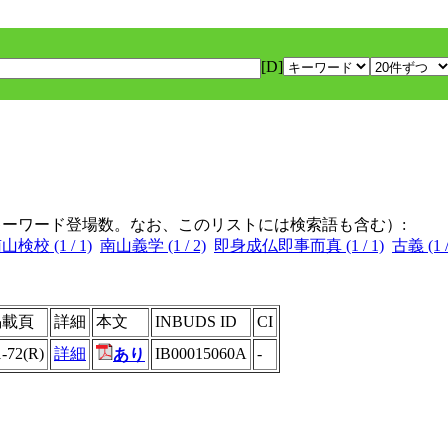
[D]
キーワード登場数。なお、このリストには検索語も含む）:
山検校 (1 / 1)
南山義学 (1 / 2)
即身成仏即事而真 (1 / 1)
古義 (1 /
掲載頁
詳細
本文
INBUDS ID
CI
1-72(R)
詳細
IB00015060A
-
あり