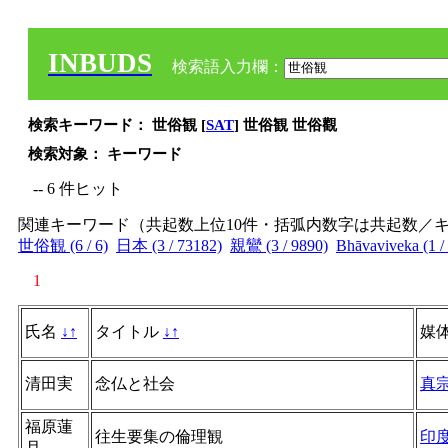
INBUDS
検索語入力欄：
検索キーワード： 世俗観 [
SAT
] 世俗観 世俗觀
検索対象： キーワード
-- 6 件ヒット
関連キーワード（共起数上位10件・括弧内数字は共起数／
世俗観 (6 / 6)
日本 (3 / 73182)
親鸞 (3 / 9890)
Bhāvaviveka (1 /
1
氏名
↓
↑
タイトル
↓
↑
媒
清田実
念仏と社会
真
福原蓮
往生要集の倫理観
印
月