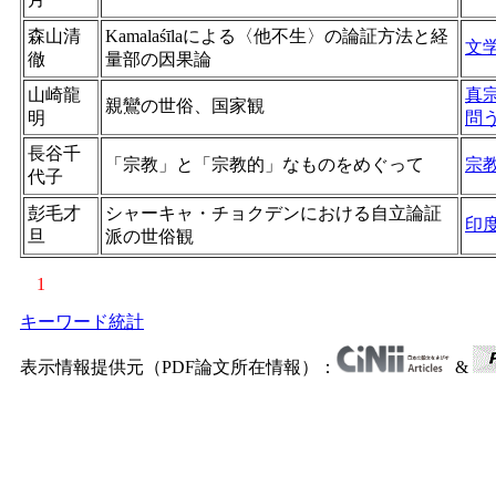
森山清
Kamalaśīlaによる〈他不生〉の論証方法と経
文
徹
量部の因果論
山崎龍
真
親鸞の世俗、国家観
明
問
長谷千
「宗教」と「宗教的」なものをめぐって
宗
代子
彭毛才
シャーキャ・チョクデンにおける自立論証
印
旦
派の世俗観
1
キーワード統計
表示情報提供元（PDF論文所在情報）：
&