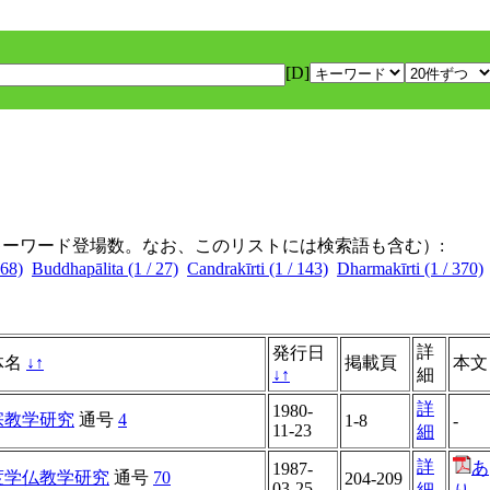
[D]
キーワード登場数。なお、このリストには検索語も含む）:
 68)
Buddhapālita (1 / 27)
Candrakīrti (1 / 143)
Dharmakīrti (1 / 370)
詳
発行日
体名
↓
↑
掲載頁
本文
↓
↑
細
詳
1980-
宗教学研究
通号
4
1-8
-
11-23
細
詳
あ
1987-
度学仏教学研究
通号
70
204-209
03-25
細