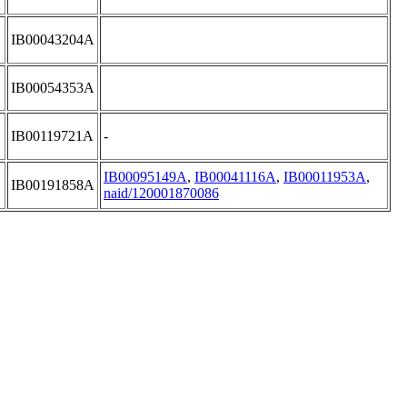
IB00043204A
IB00054353A
IB00119721A
-
IB00095149A
,
IB00041116A
,
IB00011953A
,
IB00191858A
naid/120001870086