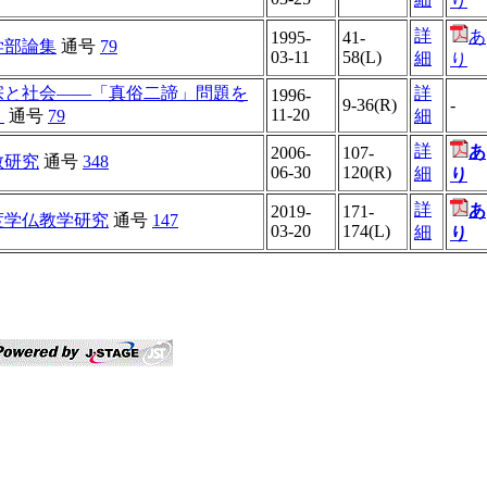
り
詳
あ
1995-
41-
学部論集
通号
79
03-11
58(L)
細
り
宗と社会――「真俗二諦」問題を
詳
1996-
9-36(R)
-
11-20
う
通号
79
細
詳
あ
2006-
107-
教研究
通号
348
06-30
120(R)
細
り
詳
あ
2019-
171-
度学仏教学研究
通号
147
03-20
174(L)
細
り