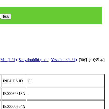
Mal (1 / 1)
Sakyabuddhi (1 / 1)
Yasomitor (1 / 1)
[
30件まで表示
]
INBUDS ID
CI
IB00036813A
-
IB00006794A