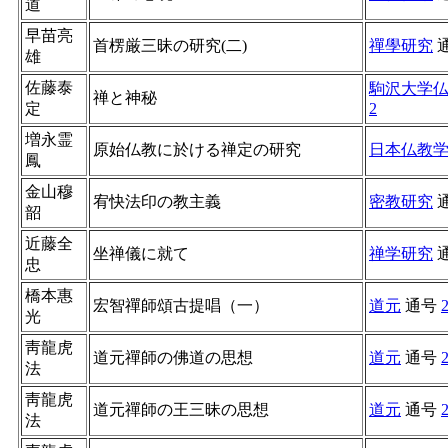
道
早苗亮
首楞厳三昧の研究(二)
禪學研究
雄
佐藤泰
駒沢大学
禅と神秘
定
2
増永霊
原始仏教に於ける禅定の研究
日本仏教
鳳
金山穆
宥快法印の教主義
密教研究
韶
近藤全
坐禅儀に就て
禅学研究
忠
橋本惠
宏智禪師頌古提唱（一）
道元
通号
光
靑龍虎
道元禪師の佛道の思想
道元
通号
法
靑龍虎
道元禪師の王三昧の思想
道元
通号
法