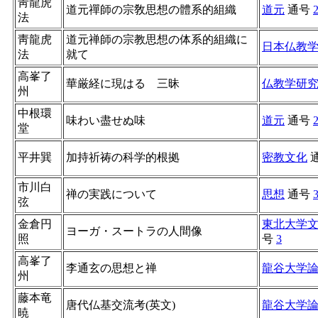
靑龍虎
道元禪師の宗敎思想の體系的組織
道元
通号
法
靑龍虎
道元禅師の宗教思想の体系的組織に
日本仏教
法
就て
高峯了
華厳経に現はるゝ三昧
仏教学研
州
中根環
味わい盡せぬ味
道元
通号
堂
平井巽
加持祈祷の科学的根拠
密教文化
市川白
禅の実践について
思想
通号
弦
金倉円
東北大学
ヨーガ・スートラの人間像
照
号
3
高峯了
李通玄の思想と禅
龍谷大学
州
藤本竜
唐代仏基交流考(英文)
龍谷大学
暁