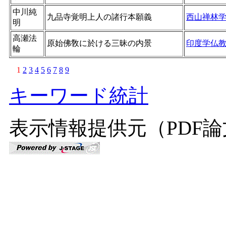
中川純
九品寺覚明上人の諸行本願義
西山禅林
明
高瀬法
原始佛敎に於ける三昧の内景
印度学仏
輪
1
2
3
4
5
6
7
8
9
キーワード統計
表示情報提供元（PDF