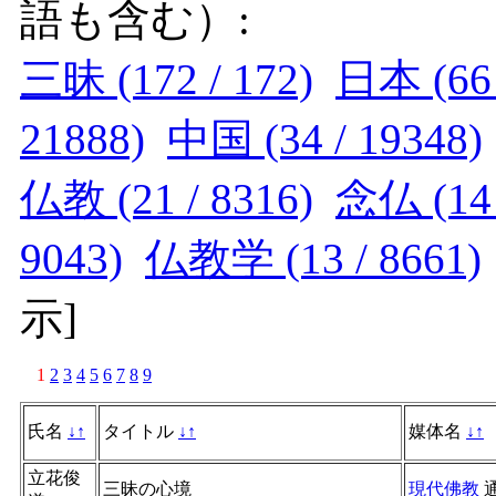
語も含む）:
三昧 (172 / 172)
日本 (66 
21888)
中国 (34 / 19348)
仏教 (21 / 8316)
念仏 (14 
9043)
仏教学 (13 / 8661)
示
]
1
2
3
4
5
6
7
8
9
氏名
↓
↑
タイトル
↓
↑
媒体名
↓
↑
立花俊
三昧の心境
現代佛教